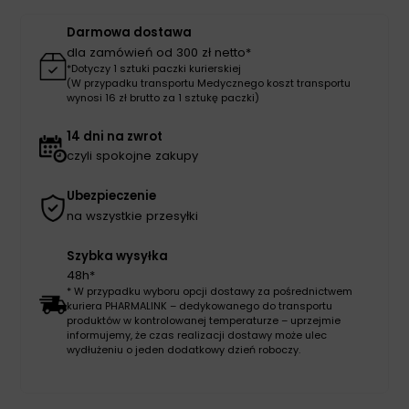
Darmowa dostawa
dla zamówień od 300 zł netto*
*Dotyczy 1 sztuki paczki kurierskiej
(W przypadku transportu Medycznego koszt transportu
wynosi 16 zł brutto za 1 sztukę paczki)
14 dni na zwrot
czyli spokojne zakupy
Ubezpieczenie
na wszystkie przesyłki
Szybka wysyłka
48h*
* W przypadku wyboru opcji dostawy za pośrednictwem
kuriera PHARMALINK – dedykowanego do transportu
produktów w kontrolowanej temperaturze – uprzejmie
informujemy, że czas realizacji dostawy może ulec
wydłużeniu o jeden dodatkowy dzień roboczy.