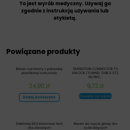
To jest wyrób medyczny. Używaj go
zgodnie z instrukcją używania lub
etykietą.
Powiązane produkty
Basen sanitarny z pokrywką
TRANSITION CONNECTOR TO
plastikowy turkusowy
ENLOCK / FUNNEL TUBE 5 SZT,
NUTRIC...
24,90
zł
9,72
zł
Dowiedz się więcej
Dodaj do koszyka
Elektrody EKG klamrowe 4szt
Basen do mycia głowy dla
dla dorosłych
osób leżących