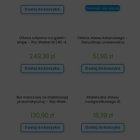
Dowiedz się więcej
Dodaj do koszyka
Orteza sztywna na goleń i
Orteza stawu kolanowego –
stopę – Pro-Walker M (40-4...
GenuStrap uniwersalna
249,38
zł
51,90
zł
Dodaj do koszyka
Dodaj do koszyka
But marszowy ze stabilizacją
Stabilizator stawu
pneumatyczną – Sky-Walk...
nadgarstkowego XL
130,90
zł
18,39
zł
Dodaj do koszyka
Dodaj do koszyka