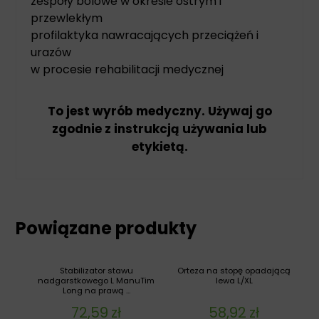
zespoły bólowe w okresie ostrym i
przewlekłym
profilaktyka nawracających przeciążeń i
urazów
w procesie rehabilitacji medycznej
To jest wyrób medyczny. Używaj go
zgodnie z instrukcją używania lub
etykietą.
Powiązane produkty
Stabilizator stawu
Orteza na stopę opadającą
nadgarstkowego L ManuTim
lewa L/XL
Long na prawą ...
72,59
zł
58,92
zł