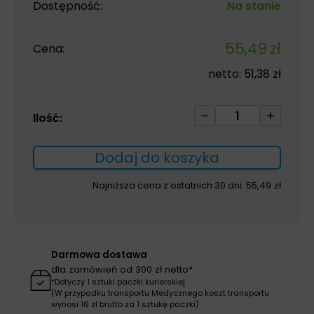
Dostępność:
Na stanie
55,49
zł
Cena:
netto:
51,38
zł
ilość
Ilość:
Orteza
stawu
Dodaj do koszyka
skokowego
MalleoTim
Najniższa cena z ostatnich 30 dni:
55,49
zł
Lite
uniwersalna
Darmowa dostawa
dla zamówień od 300 zł netto*
*Dotyczy 1 sztuki paczki kurierskiej
(W przypadku transportu Medycznego koszt transportu
wynosi 16 zł brutto za 1 sztukę paczki)