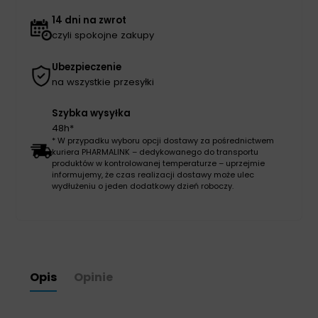
14 dni na zwrot
czyli spokojne zakupy
Ubezpieczenie
na wszystkie przesyłki
Szybka wysyłka
48h*
* W przypadku wyboru opcji dostawy za pośrednictwem
kuriera PHARMALINK – dedykowanego do transportu
produktów w kontrolowanej temperaturze – uprzejmie
informujemy, że czas realizacji dostawy może ulec
wydłużeniu o jeden dodatkowy dzień roboczy.
Opis
Opinie