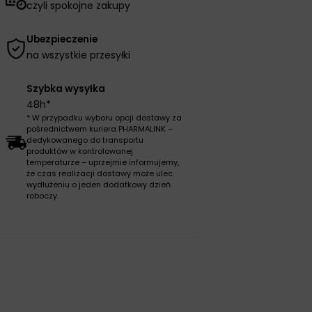
czyli spokojne zakupy
Ubezpieczenie
na wszystkie przesyłki
Szybka wysyłka
48h*
* W przypadku wyboru opcji dostawy za
pośrednictwem kuriera PHARMALINK –
dedykowanego do transportu
produktów w kontrolowanej
temperaturze – uprzejmie informujemy,
że czas realizacji dostawy może ulec
wydłużeniu o jeden dodatkowy dzień
roboczy.