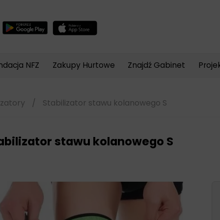
Wyszukiwarka
produktów
ndacja NFZ
Zakupy Hurtowe
Znajdź Gabinet
Proje
izatory
/
Stabilizator stawu kolanowego S
abilizator stawu kolanowego S