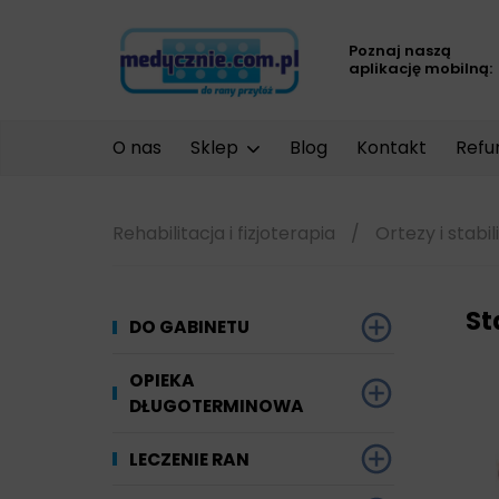
Poznaj naszą
aplikację mobilną:
O nas
Sklep
Blog
Kontakt
Refu
Rehabilitacja i fizjoterapia
/
Ortezy i stabil
St
DO GABINETU
Dezynfekcja
OPIEKA
DŁUGOTERMINOWA
Narzędzi i sprzętu
Ginekologia
Materiały chłonne
LECZENIE RAN
Powierzchni
Kompresjoterapia