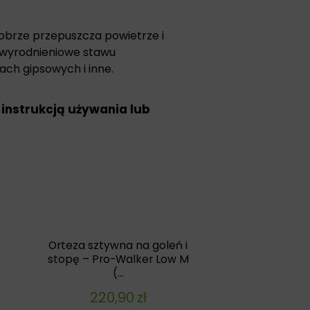
dobrze przepuszcza powietrze i
zwyrodnieniowe stawu
ach gipsowych i inne.
 instrukcją używania lub
Orteza sztywna na goleń i
stopę – Pro-Walker Low M
(...
220,90
zł