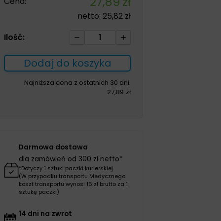
27,89
zł
Cena:
netto:
25,82
zł
ilość
Ilość:
Stabilizator
stawu
Dodaj do koszyka
kolanowego
S
Najniższa cena z ostatnich 30 dni:
27,89
zł
Darmowa dostawa
dla zamówień od 300 zł netto*
*Dotyczy 1 sztuki paczki kurierskiej
(W przypadku transportu Medycznego
koszt transportu wynosi 16 zł brutto za 1
sztukę paczki)
14 dni na zwrot