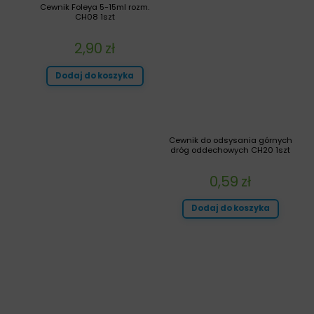
Cewnik Foleya 5-15ml rozm.
CH08 1szt
2,90
zł
Dodaj do koszyka
Cewnik do odsysania górnych
dróg oddechowych CH20 1szt
0,59
zł
Dodaj do koszyka