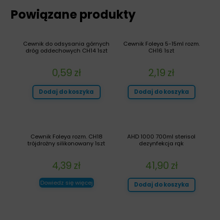
Powiązane produkty
Cewnik do odsysania górnych
Cewnik Foleya 5-15ml rozm.
dróg oddechowych CH14 1szt
CH16 1szt
0,59
zł
2,19
zł
Dodaj do koszyka
Dodaj do koszyka
Cewnik Foleya rozm. CH18
AHD 1000 700ml sterisol
trójdrożny silikonowany 1szt
dezynfekcja rąk
4,39
zł
41,90
zł
Dowiedz się więcej
Dodaj do koszyka