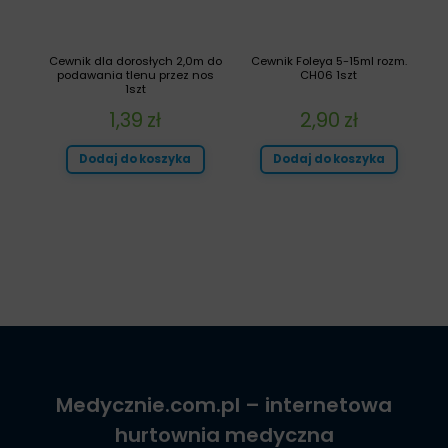
Cewnik dla dorosłych 2,0m do
Cewnik Foleya 5-15ml rozm.
podawania tlenu przez nos
CH06 1szt
1szt
1,39
zł
2,90
zł
Dodaj do koszyka
Dodaj do koszyka
Medycznie.com.pl
– internetowa
hurtownia medyczna