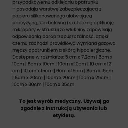
przypadkowemu odklejaniu opatrunku
– posiadają warstwę zabezpieczającą z
papieru silikonowanego ułatwiającą
precyzyjną, bezbolesną i skuteczną aplikację
mikropory w strukturze włókniny zapewniają
odpowiednią paroprzepuszczalność, dzięki
czemu zachodzi prawidłowa wymiana gazowa
mędzy opatrunkiem a skórą hipoalergiczne.
Dostępne w rozmiarze: 5 cm x 7,2cm | 6cm x
10cm | 8cm x 10cm | 10cm x 10cm | 10 cm x 12
cm | 10 cm x 15cm | 6cm x 15cm | 8cm x 15cm
| 8cm x 20cm | 10cm x 20cm | 10cm x 25cm |
10cm x 30cm | 10cm x 35cm
To jest wyrób medyczny. Używaj go
zgodnie z instrukcją używania lub
etykietą.