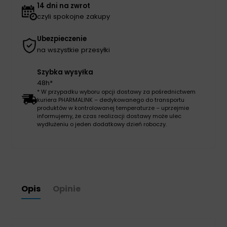
14 dni na zwrot
czyli spokojne zakupy
Ubezpieczenie
na wszystkie przesyłki
Szybka wysyłka
48h*
* W przypadku wyboru opcji dostawy za pośrednictwem
kuriera PHARMALINK – dedykowanego do transportu
produktów w kontrolowanej temperaturze – uprzejmie
informujemy, że czas realizacji dostawy może ulec
wydłużeniu o jeden dodatkowy dzień roboczy.
Opis
Opinie