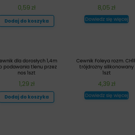
0,59
zł
8,05
zł
Dowiedz się więcej
Dodaj do koszyka
ewnik dla dorosłych 1,4m
Cewnik Foleya rozm. CH1
o podawania tlenu przez
trójdrożny silikonowany
nos 1szt
1szt
1,29
zł
4,39
zł
Dowiedz się więcej
Dodaj do koszyka