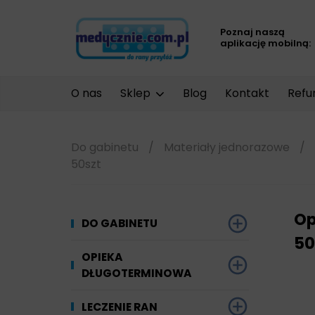
Poznaj naszą
aplikację mobilną:
O nas
Sklep
Blog
Kontakt
Refu
Do gabinetu
/
Materiały jednorazowe
/
50szt
Op
DO GABINETU
50
Dezynfekcja
OPIEKA
DŁUGOTERMINOWA
Narzędzi i sprzętu
Ginekologia
Materiały chłonne
LECZENIE RAN