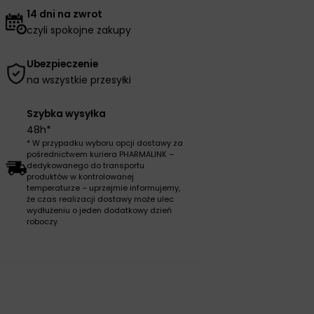
14 dni na zwrot
czyli spokojne zakupy
Ubezpieczenie
na wszystkie przesyłki
Szybka wysyłka
48h*
* W przypadku wyboru opcji dostawy za
pośrednictwem kuriera PHARMALINK –
dedykowanego do transportu
produktów w kontrolowanej
temperaturze – uprzejmie informujemy,
że czas realizacji dostawy może ulec
wydłużeniu o jeden dodatkowy dzień
roboczy.