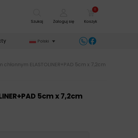
0
Szukaj
Zaloguj się
Koszyk
kty
Polski
m chłonnym ELASTOLINER+PAD 5cm x 7,2cm
LINER+PAD 5cm x 7,2cm