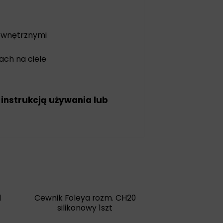
zewnętrznymi
ach na ciele
 instrukcją używania lub
d
Cewnik Foleya rozm. CH20
silikonowy 1szt