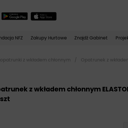
Wyszukiwarka
produktów
ndacja NFZ
Zakupy Hurtowe
Znajdź Gabinet
Proje
opatrunki z wkładem chłonnym
/
Opatrunek z wkłade
atrunek z wkładem chłonnym ELASTO
szt