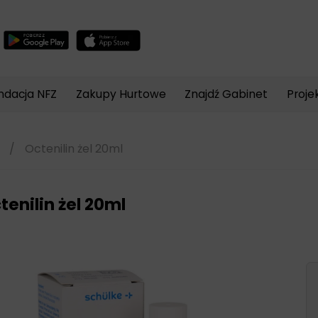
Wyszukiwarka
produktów
ndacja NFZ
Zakupy Hurtowe
Znajdź Gabinet
Proje
/
Octenilin żel 20ml
tenilin żel 20ml