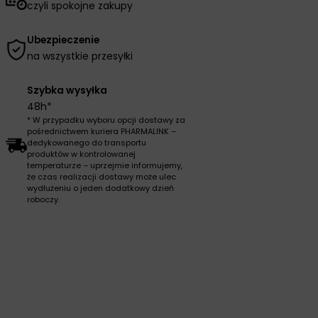
czyli spokojne zakupy
Ubezpieczenie
na wszystkie przesyłki
Szybka wysyłka
48h*
* W przypadku wyboru opcji dostawy za
pośrednictwem kuriera PHARMALINK –
dedykowanego do transportu
produktów w kontrolowanej
temperaturze – uprzejmie informujemy,
że czas realizacji dostawy może ulec
wydłużeniu o jeden dodatkowy dzień
roboczy.