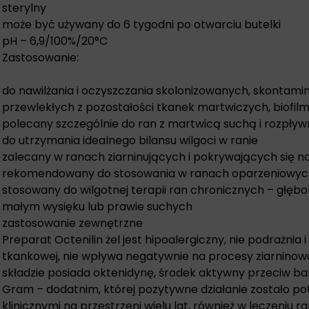
sterylny
może być używany do 6 tygodni po otwarciu butelki
pH – 6,9/100%/20°C
Zastosowanie:
do nawilżania i oczyszczania skolonizowanych, skontam
przewlekłych z pozostałości tkanek martwiczych, biofil
polecany szczególnie do ran z martwicą suchą i rozpły
do utrzymania idealnego bilansu wilgoci w ranie
zalecany w ranach ziarninujących i pokrywających się 
rekomendowany do stosowania w ranach oparzeniowy
stosowany do wilgotnej terapii ran chronicznych – głębo
małym wysięku lub prawie suchych
zastosowanie zewnętrzne
Preparat Octenilin żel jest hipoalergiczny, nie podrażnia 
tkankowej, nie wpływa negatywnie na procesy ziarninowan
składzie posiada oktenidynę, środek aktywny przeciw b
Gram – dodatnim, której pozytywne działanie zostało p
klinicznymi na przestrzeni wielu lat, również w leczeniu r