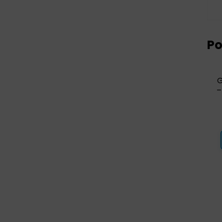
Po
G
–