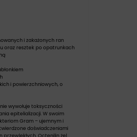
inowanych i zakażonych ran
mu oraz resztek po opatrunkach
wną
nabłonkiem
ch
kich i powierzchniowych, o
i nie wywołuje toksyczności
ia epitelializacji. W swoim
akteriom Gram – ujemnym i
otwierdzone doświadczeniami
an przewlekłych. Octenilin żel