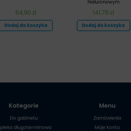
hialuronowym
64,90
zł
141,75
zł
Dodaj do koszyka
Dodaj do koszyka
Kategorie
Menu
Do gabinetu
Zamówienia
pieka długoterminowa
Moje konto