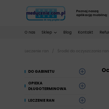
Poznaj naszą
aplikację mobilną:
O nas
Sklep
Blog
Kontakt
Refu
Leczenie ran
/
Środki do oczyszczania ran
Oc
DO GABINETU
Dezynfekcja
OPIEKA
DŁUGOTERMINOWA
Narzędzi i sprzętu
Ginekologia
Materiały chłonne
LECZENIE RAN
Powierzchni
Kompresjoterapia