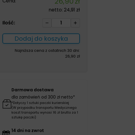
26,90
zł
Cena:
netto:
24,91
zł
ilość
Ilość:
Octenilin
żel
Dodaj do koszyka
20ml
Najniższa cena z ostatnich 30 dni:
26,90
zł
Darmowa dostawa
dla zamówień od 300 zł netto*
*Dotyczy 1 sztuki paczki kurierskiej
(W przypadku transportu Medycznego
koszt transportu wynosi 16 zł brutto za 1
sztukę paczki)
14 dni na zwrot