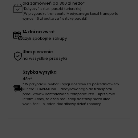
dla zamówień od 300 zł netto*
*Dotyczy 1 sztuki paczki kurierskiej
(W przypadku transportu Medycznego koszt transportu
wynosi 16 zł brutto za 1 sztukę paczki)
14 dni na zwrot
czyli spokojne zakupy
Ubezpieczenie
na wszystkie przesyłki
Szybka wysyłka
48h*
* W przypadku wyboru opcji dostawy za pośrednictwem
kuriera PHARMALINK – dedykowanego do transportu
produktów w kontrolowanej temperaturze – uprzejmie
informujemy, że czas realizacji dostawy może ulec
wydłużeniu o jeden dodatkowy dzień roboczy.