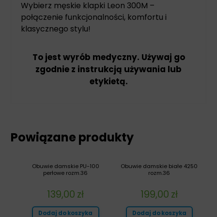
Wybierz męskie klapki Leon 300M –
połączenie funkcjonalności, komfortu i
klasycznego stylu!
To jest wyrób medyczny. Używaj go
zgodnie z instrukcją używania lub
etykietą.
Powiązane produkty
Obuwie damskie PU-100
Obuwie damskie białe 4250
perłowe rozm.36
rozm.36
139,00
zł
199,00
zł
Dodaj do koszyka
Dodaj do koszyka