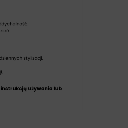
oddychalność.
zień.
dziennych stylizacji.
i.
 instrukcją używania lub