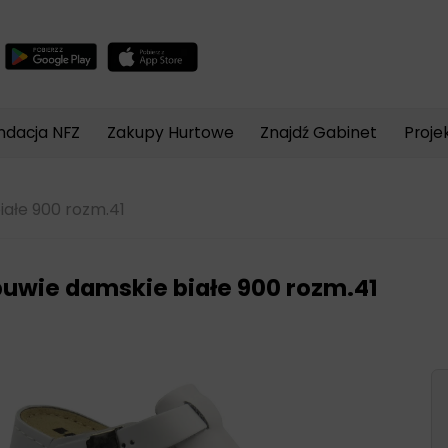
Wyszukiwarka
produktów
ndacja NFZ
Zakupy Hurtowe
Znajdź Gabinet
Proje
ałe 900 rozm.41
uwie damskie białe 900 rozm.41