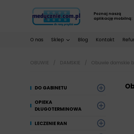
Poznaj naszą
aplikację mobilną:
O nas
Sklep
Blog
Kontakt
Refu
OBUWIE
/
DAMSKIE
/
Obuwie damskie bi
Ob
DO GABINETU
Dezynfekcja
OPIEKA
DŁUGOTERMINOWA
Narzędzi i sprzętu
Ginekologia
Materiały chłonne
LECZENIE RAN
Powierzchni
Kompresjoterapia