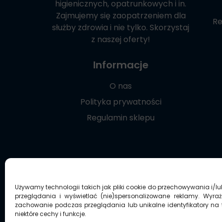
higienicznych, opatrunkowych i in.
Zajmujemy się zaopatrzeniem dla
Re
służby zdrowia i nie tylko. Skorzystaj
z naszej oferty!
Informacje
O nas
Polityka prywatności
Regulamin sklepu
Używamy technologii takich jak pliki cookie do przechowywania i/l
przeglądania i wyświetlać (nie)spersonalizowane reklamy. Wyra
zachowanie podczas przeglądania lub unikalne identyfikatory na t
niektóre cechy i funkcje.