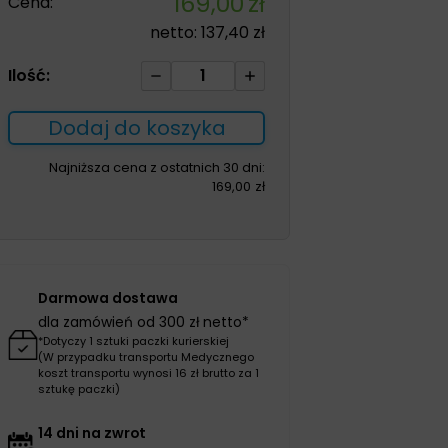
169,00
zł
Cena:
netto:
137,40
zł
ilość
Ilość:
Obuwie
damskie
Dodaj do koszyka
białe
900
Najniższa cena z ostatnich 30 dni:
169,00
zł
rozm.41
Darmowa dostawa
dla zamówień od 300 zł netto*
*Dotyczy 1 sztuki paczki kurierskiej
(W przypadku transportu Medycznego
koszt transportu wynosi 16 zł brutto za 1
sztukę paczki)
14 dni na zwrot