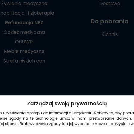
Żywienie medyczne
Dostawa
habilitacja i fizjoterapia
Do pobrania
Refundacja NFZ
Odzież medyczna
Cennik
OBUWIE
Meble medyczne
Strefa niskich cen
Poznaj naszą
Zarządzaj swoją prywatnością
aplikację mobilną:
ub uzyskiwania dostępu do informacji o urządzeniu. Robimy to, aby popra
żenie zgody na te technologie umożliwi nam przetwarzanie danych, 
ej stronie. Brak wyrażenia zgody lub jej wycofanie może niekorzystnie 
© 2021-2026 Copyright ©
Medycznie.com.pl