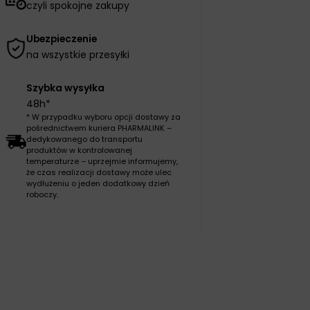
czyli spokojne zakupy
Ubezpieczenie
na wszystkie przesyłki
Szybka wysyłka
48h*
* W przypadku wyboru opcji dostawy za
pośrednictwem kuriera PHARMALINK –
dedykowanego do transportu
produktów w kontrolowanej
temperaturze – uprzejmie informujemy,
że czas realizacji dostawy może ulec
wydłużeniu o jeden dodatkowy dzień
roboczy.