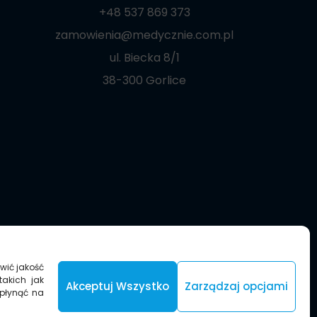
+48 537 869 373
zamowienia@medycznie.com.pl
ul. Biecka 8/1
38-300 Gorlice
wić jakość
takich jak
Akceptuj Wszystko
Zarządzaj opcjami
wpłynąć na