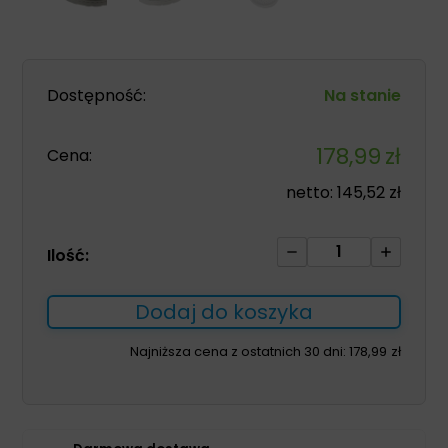
Dostępność:
Na stanie
178,99
zł
Cena:
netto:
145,52
zł
ilość
Ilość:
Obuwie
męskie
Dodaj do koszyka
300M
białe
Najniższa cena z ostatnich 30 dni:
178,99
zł
rozm.47