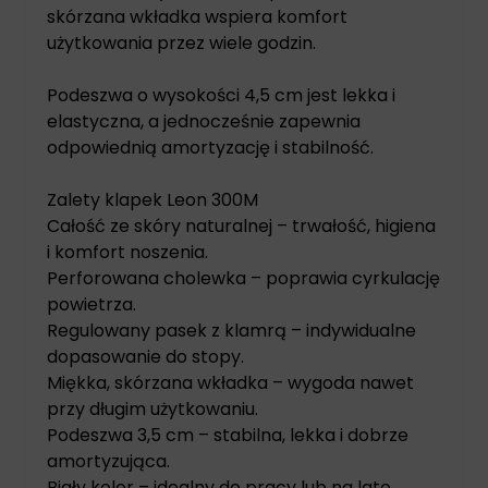
skórzana wkładka wspiera komfort
użytkowania przez wiele godzin.
Podeszwa o wysokości 4,5 cm jest lekka i
elastyczna, a jednocześnie zapewnia
odpowiednią amortyzację i stabilność.
Zalety klapek Leon 300M
Całość ze skóry naturalnej – trwałość, higiena
i komfort noszenia.
Perforowana cholewka – poprawia cyrkulację
powietrza.
Regulowany pasek z klamrą – indywidualne
dopasowanie do stopy.
Miękka, skórzana wkładka – wygoda nawet
przy długim użytkowaniu.
Podeszwa 3,5 cm – stabilna, lekka i dobrze
amortyzująca.
Biały kolor – idealny do pracy lub na lato.