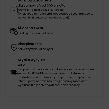
Darmowa dostawa
dla zamówień od 300 zł netto*
*Dotyczy 1 sztuki paczki kurierskiej
(W przypadku transportu Medycznego koszt transportu
wynosi 16 zł brutto za 1 sztukę paczki)
14 dni na zwrot
czyli spokojne zakupy
Ubezpieczenie
na wszystkie przesyłki
Szybka wysyłka
48h*
* W przypadku wyboru opcji dostawy za pośrednictwem
kuriera PHARMALINK – dedykowanego do transportu
produktów w kontrolowanej temperaturze – uprzejmie
informujemy, że czas realizacji dostawy może ulec
wydłużeniu o jeden dodatkowy dzień roboczy.