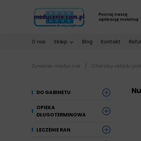
Poznaj naszą
aplikację mobilną:
O nas
Sklep
Blog
Kontakt
Refu
Żywienie medyczne
/
Choroby układu p
Nu
DO GABINETU
Dezynfekcja
OPIEKA
DŁUGOTERMINOWA
Narzędzi i sprzętu
Ginekologia
Materiały chłonne
LECZENIE RAN
Powierzchni
Kompresjoterapia