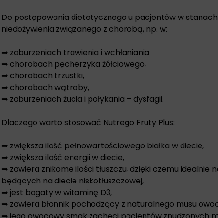
Do postępowania dietetycznego u pacjentów w stanach 
niedożywienia związanego z chorobą, np. w:
➡ zaburzeniach trawienia i wchłaniania
➡ chorobach pęcherzyka żółciowego,
➡ chorobach trzustki,
➡ chorobach wątroby,
➡ zaburzeniach żucia i połykania – dysfagii.
Dlaczego warto stosować Nutrego Fruty Plus:
➡ zwiększa ilość pełnowartościowego białka w diecie,
➡ zwiększa ilość energii w diecie,
➡ zawiera znikome ilości tłuszczu, dzięki czemu idealnie 
będących na diecie niskotłuszczowej,
➡ jest bogaty w witaminę D3,
➡ zawiera błonnik pochodzący z naturalnego musu owo
➡ jego owocowy smak zachęci pacjentów znudzonych 