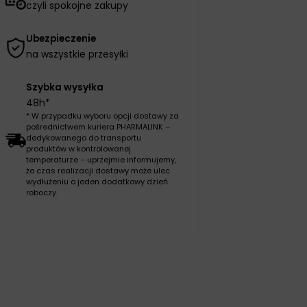
czyli spokojne zakupy
Ubezpieczenie
na wszystkie przesyłki
Szybka wysyłka
48h*
* W przypadku wyboru opcji dostawy za
pośrednictwem kuriera PHARMALINK –
dedykowanego do transportu
produktów w kontrolowanej
temperaturze – uprzejmie informujemy,
że czas realizacji dostawy może ulec
wydłużeniu o jeden dodatkowy dzień
roboczy.