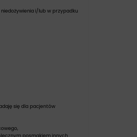
niedożywienia i/lub w przypadku
nadaję się dla pacjentów
cowego,
mlecznym posmakiem innych