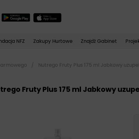
Wyszukiwarka
produktów
ndacja NFZ
Zakupy Hurtowe
Znajdź Gabinet
Proje
okarmowego
/
Nutrego Fruty Plus 175 ml Jabkowy uzupeł
trego Fruty Plus 175 ml Jabkowy uzupe