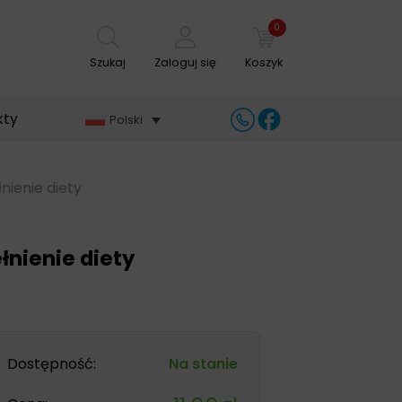
0
Szukaj
Zaloguj się
Koszyk
kty
Polski
nienie diety
łnienie diety
Dostępność:
Na stanie