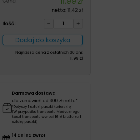
11,99
zł
Cena:
netto:
11,42
zł
ilość
Ilość:
Nutrego
Fruty
Dodaj do koszyka
Plus
175
Najniższa cena z ostatnich 30 dni:
11,99
zł
ml
Jabkowy
uzupełnienie
diety
Darmowa dostawa
dla zamówień od 300 zł netto*
*Dotyczy 1 sztuki paczki kurierskiej
(W przypadku transportu Medycznego
koszt transportu wynosi 16 zł brutto za 1
sztukę paczki)
14 dni na zwrot