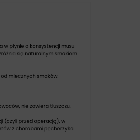
a w płynie o konsystencji musu
różnia się naturalnym smakiem
ia od mlecznych smaków.
owoców, nie zawiera tłuszczu,
i (czyli przed operacją), w
jentów z chorobami pęcherzyka