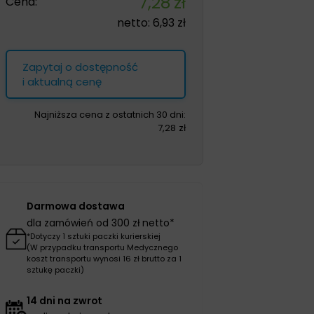
7,28
zł
Cena:
netto:
6,93
zł
Zapytaj o dostępność
i aktualną cenę
Najniższa cena z ostatnich 30 dni:
7,28
zł
Darmowa dostawa
dla zamówień od 300 zł netto*
*Dotyczy 1 sztuki paczki kurierskiej
(W przypadku transportu Medycznego
koszt transportu wynosi 16 zł brutto za 1
sztukę paczki)
14 dni na zwrot