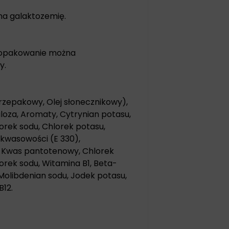
na galaktozemię.
 opakowanie można
y.
 rzepakowy, Olej słonecznikowy),
uloza, Aromaty, Cytrynian potasu,
orek sodu, Chlorek potasu,
 kwasowości (E 330),
E, Kwas pantotenowy, Chlorek
orek sodu, Witamina B1, Beta-
 Molibdenian sodu, Jodek potasu,
B12.