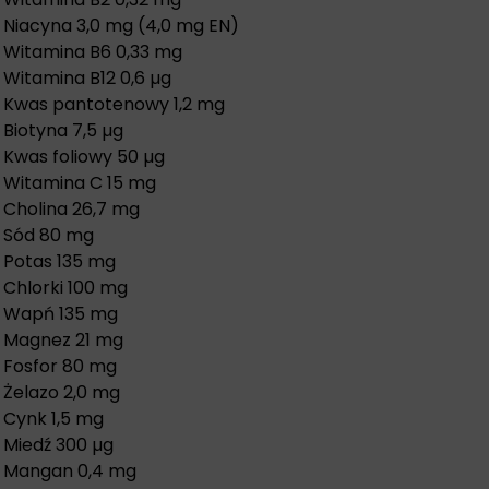
Niacyna 3,0 mg (4,0 mg EN)
Witamina B6 0,33 mg
Witamina B12 0,6 µg
Kwas pantotenowy 1,2 mg
Biotyna 7,5 µg
Kwas foliowy 50 µg
Witamina C 15 mg
Cholina 26,7 mg
Sód 80 mg
Potas 135 mg
Chlorki 100 mg
Wapń 135 mg
Magnez 21 mg
Fosfor 80 mg
Żelazo 2,0 mg
Cynk 1,5 mg
Miedź 300 µg
Mangan 0,4 mg