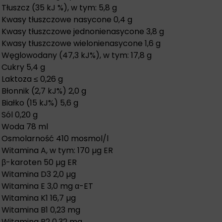
Tłuszcz (35 kJ %), w tym: 5,8 g
Kwasy tłuszczowe nasycone 0,4 g
Kwasy tłuszczowe jednonienasycone 3,8 g
Kwasy tłuszczowe wielonienasycone 1,6 g
Węglowodany (47,3 kJ%), w tym: 17,8 g
Cukry 5,4 g
Laktoza ≤ 0,26 g
Błonnik (2,7 kJ%) 2,0 g
Białko (15 kJ%) 5,6 g
Sól 0,20 g
Woda 78 ml
Osmolarność 410 mosmol/l
Witamina A, w tym: 170 µg ER
β-karoten 50 µg ER
Witamina D3 2,0 µg
Witamina E 3,0 mg α-ET
Witamina K1 16,7 µg
Witamina B1 0,23 mg
Witamina B2 0,32 mg