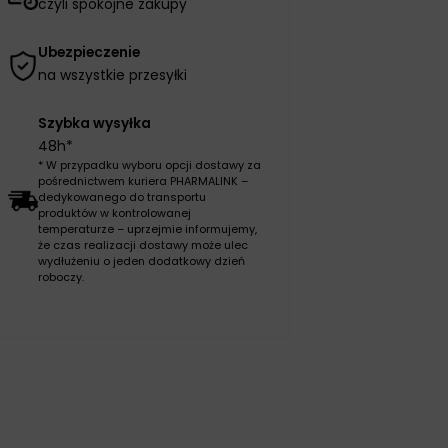
czyli spokojne zakupy
Ubezpieczenie
na wszystkie przesyłki
Szybka wysyłka
48h*
* W przypadku wyboru opcji dostawy za
pośrednictwem kuriera PHARMALINK –
dedykowanego do transportu
produktów w kontrolowanej
temperaturze – uprzejmie informujemy,
że czas realizacji dostawy może ulec
wydłużeniu o jeden dodatkowy dzień
roboczy.