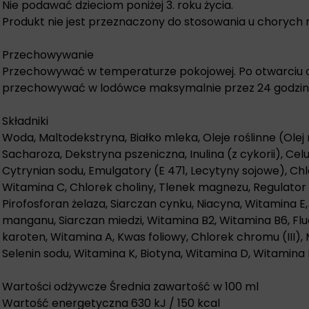
Nie podawać dzieciom poniżej 3. roku życia.
Produkt nie jest przeznaczony do stosowania u chorych 
Przechowywanie
Przechowywać w temperaturze pokojowej. Po otwarciu
przechowywać w lodówce maksymalnie przez 24 godzin
Składniki
Woda, Maltodekstryna, Białko mleka, Oleje roślinne (Olej
Sacharoza, Dekstryna pszeniczna, Inulina (z cykorii), Cel
Cytrynian sodu, Emulgatory (E 471, Lecytyny sojowe), Chl
Witamina C, Chlorek choliny, Tlenek magnezu, Regulator
Pirofosforan żelaza, Siarczan cynku, Niacyna, Witamina 
manganu, Siarczan miedzi, Witamina B2, Witamina B6, Flu
karoten, Witamina A, Kwas foliowy, Chlorek chromu (III),
Selenin sodu, Witamina K, Biotyna, Witamina D, Witamina 
Wartości odżywcze Średnia zawartość w 100 ml
Wartość energetyczna 630 kJ / 150 kcal