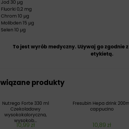
Jod 30 µg
Fluorki 0,2 mg
Chrom 10 µg
Molibden 15 µg
Selen 10 µg
To jest wyrób medyczny. Używaj go zgodnie z
etykietą.
wiązane produkty
Nutrego Forte 330 ml
Fresubin Hepa drink 200m
Czekoladowy
cappucino
wysokokaloryczna,
wysokob...
10,99
zł
10,89
zł