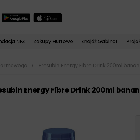
Wyszukiwarka
produktów
ndacja NFZ
Zakupy Hurtowe
Znajdź Gabinet
Proje
okarmowego
/
Fresubin Energy Fibre Drink 200ml banan
esubin Energy Fibre Drink 200ml banan