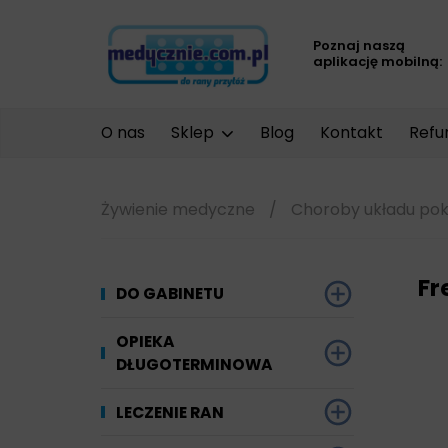
Poznaj naszą
aplikację mobilną:
O nas
Sklep
Blog
Kontakt
Refu
Żywienie medyczne
/
Choroby układu p
Fr
DO GABINETU
Dezynfekcja
OPIEKA
DŁUGOTERMINOWA
Narzędzi i sprzętu
Ginekologia
Materiały chłonne
LECZENIE RAN
Powierzchni
Kompresjoterapia