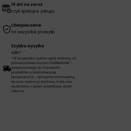
14 dni na zwrot
czyli spokojne zakupy
Ubezpieczenie
na wszystkie przesyłki
Szybka wysyłka
48h*
* W przypadku wyboru opcji dostawy za
pośrednictwem kuriera PHARMALINK –
dedykowanego do transportu
produktów w kontrolowanej
temperaturze – uprzejmie informujemy,
że czas realizacji dostawy może ulec
wydłużeniu o jeden dodatkowy dzień
roboczy.