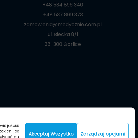
+48 534 896 340
+48 537 869 373
zamowienia@medycznie.com.pl
ul. Biecka 8/1
38-300 Gorlice
wić jakość
takich jak
Akceptuj Wszystko
Zarządzaj opcjami
wpłynąć na