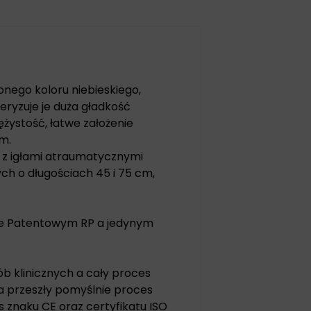
ionego koloru niebieskiego,
eryzuje je duża gładkość
żystość, łatwe założenie
m.
h z igłami atraumatycznymi
ch o długościach 45 i 75 cm,
zie Patentowym RP a jedynym
ób klinicznych a cały proces
a przeszły pomyślnie proces
 znaku CE oraz certyfikatu ISO