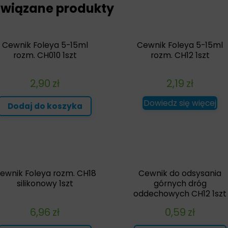
wiązane produkty
Cewnik Foleya 5-15ml
Cewnik Foleya 5-15ml
rozm. CH010 1szt
rozm. CH12 1szt
2,90
zł
2,19
zł
Dowiedz się więcej
Dodaj do koszyka
ewnik Foleya rozm. CH18
Cewnik do odsysania
silikonowy 1szt
górnych dróg
oddechowych CH12 1szt
6,96
zł
0,59
zł