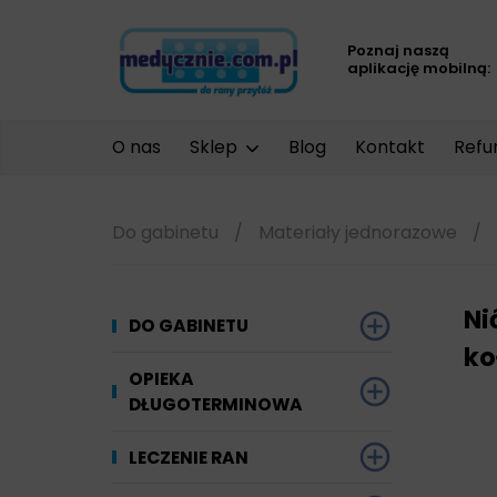
Poznaj naszą
aplikację mobilną:
O nas
Sklep
Blog
Kontakt
Refu
Do gabinetu
/
Materiały jednorazowe
/
Ni
DO GABINETU
ko
Dezynfekcja
OPIEKA
DŁUGOTERMINOWA
Narzędzi i sprzętu
Ginekologia
Materiały chłonne
LECZENIE RAN
Powierzchni
Kompresjoterapia