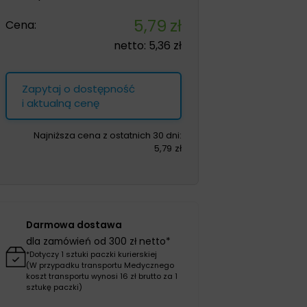
5,79
zł
Cena:
netto:
5,36
zł
Zapytaj o dostępność
i aktualną cenę
Najniższa cena z ostatnich 30 dni:
5,79
zł
Darmowa dostawa
dla zamówień od 300 zł netto*
*Dotyczy 1 sztuki paczki kurierskiej
(W przypadku transportu Medycznego
koszt transportu wynosi 16 zł brutto za 1
sztukę paczki)