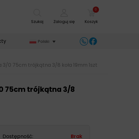
0
Szukaj
Zaloguj się
Koszyk
kty
Polski
na 3/0 75cm trójkątna 3/8 koła 19mm 1szt
/0 75cm trójkątna 3/8
Dostępność:
Brak