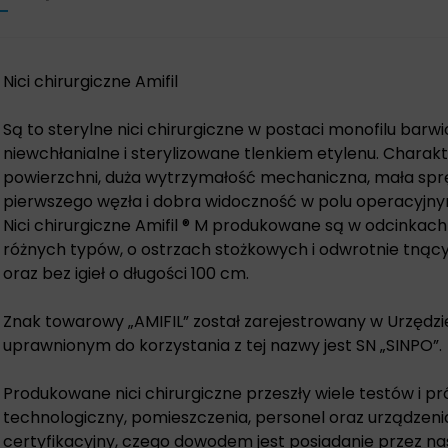
Nici chirurgiczne Amifil
Są to sterylne nici chirurgiczne w postaci monofilu barw
niewchłanialne i sterylizowane tlenkiem etylenu. Charakt
powierzchni, duża wytrzymałość mechaniczna, mała sprę
pierwszego węzła i dobra widoczność w polu operacyjny
Nici chirurgiczne Amifil ® M produkowane są w odcinkac
różnych typów, o ostrzach stożkowych i odwrotnie tnący
oraz bez igieł o długości 100 cm.
Znak towarowy „AMIFIL” został zarejestrowany w Urzęd
uprawnionym do korzystania z tej nazwy jest SN „SINPO”.
Produkowane nici chirurgiczne przeszły wiele testów i pr
technologiczny, pomieszczenia, personel oraz urządzeni
certyfikacyjny, czego dowodem jest posiadanie przez nas