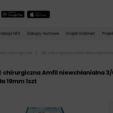
Wyszukiwarka
produktów
ndacja NFZ
Zakupy Hurtowe
Znajdź Gabinet
Proje
nici chirurgiczne
/
Nić chirurgiczna Amfil niewchłanial
ć chirurgiczna Amfil niewchłanialna 3
ła 19mm 1szt