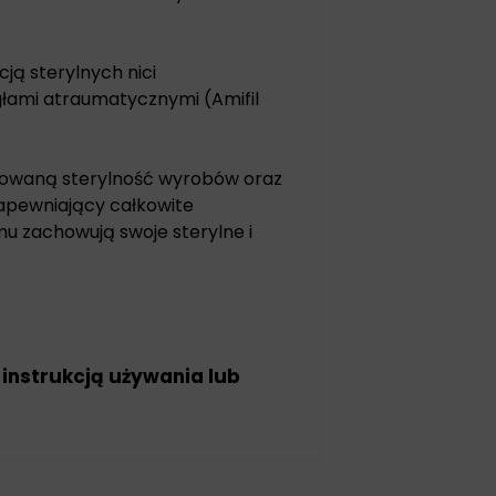
ją sterylnych nici
głami atraumatycznymi (Amifil
antowaną sterylność wyrobów oraz
apewniający całkowite
u zachowują swoje sterylne i
 instrukcją używania lub