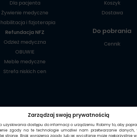
Dla pacjenta
Koszyk
Żywienie medyczne
Dostawa
habilitacja i fizjoterapia
Do pobrania
Refundacja NFZ
Odzież medyczna
Cennik
OBUWIE
Meble medyczne
Strefa niskich cen
Poznaj naszą
Zarządzaj swoją prywatnością
aplikację mobilną:
ub uzyskiwania dostępu do informacji o urządzeniu. Robimy to, aby popra
żenie zgody na te technologie umożliwi nam przetwarzanie danych, 
ej stronie. Brak wyrażenia zgody lub jej wycofanie może niekorzystnie 