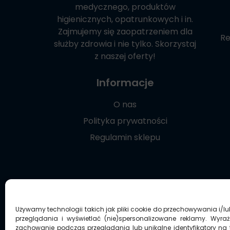
medycznego, produktów
higienicznych, opatrunkowych i in.
Zajmujemy się zaopatrzeniem dla
Re
służby zdrowia i nie tylko. Skorzystaj
z naszej oferty!
Informacje
O nas
Polityka prywatności
Regulamin sklepu
Używamy technologii takich jak pliki cookie do przechowywania i/l
przeglądania i wyświetlać (nie)spersonalizowane reklamy. Wyra
zachowanie podczas przeglądania lub unikalne identyfikatory na t