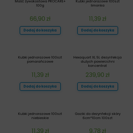
Maść żywokostowa PROCARE+
Kubki jednorazowe 100szt
100g
limonka
66,90
zł
11,39
zł
Dodaj do koszyka
Dodaj do koszyka
Kubki jednorazowe 100szt
Hexaquart XL 5L dezynfekcja
pomarańczowe
dużych powierzchni
koncentrat
11,39
zł
239,90
zł
Dodaj do koszyka
Dodaj do koszyka
Kubki jednorazowe 100szt
Gaziki do dezynfekcji skóry
niebieskie
6cm*10cm 100szt
11,39
zł
9,78
zł