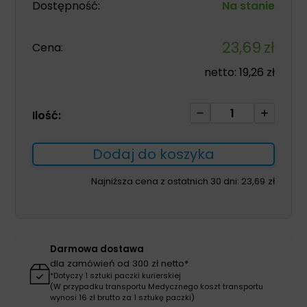
Dostępność:
Na stanie
23,69
zł
Cena:
netto:
19,26
zł
ilość
Ilość:
Neutralizator
zapachów
Dodaj do koszyka
ONE
SHOT
Najniższa cena z ostatnich 30 dni:
23,69
zł
Kwitnący
Sad
600ml
Darmowa dostawa
dla zamówień od 300 zł netto*
*Dotyczy 1 sztuki paczki kurierskiej
(W przypadku transportu Medycznego koszt transportu
wynosi 16 zł brutto za 1 sztukę paczki)