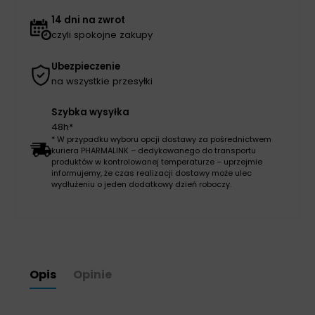
14 dni na zwrot
czyli spokojne zakupy
Ubezpieczenie
na wszystkie przesyłki
Szybka wysyłka
48h*
* W przypadku wyboru opcji dostawy za pośrednictwem
kuriera PHARMALINK – dedykowanego do transportu
produktów w kontrolowanej temperaturze – uprzejmie
informujemy, że czas realizacji dostawy może ulec
wydłużeniu o jeden dodatkowy dzień roboczy.
Opis
Opinie