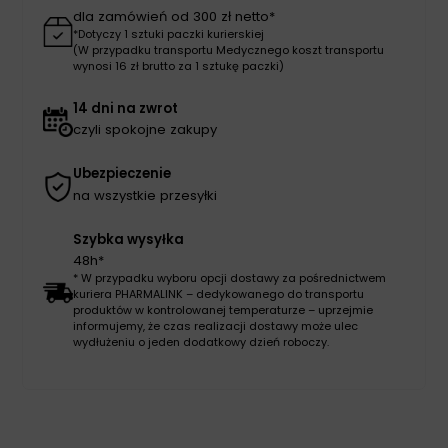
dla zamówień od 300 zł netto*
*Dotyczy 1 sztuki paczki kurierskiej
(W przypadku transportu Medycznego koszt transportu
wynosi 16 zł brutto za 1 sztukę paczki)
14 dni na zwrot
czyli spokojne zakupy
Ubezpieczenie
na wszystkie przesyłki
Szybka wysyłka
48h*
* W przypadku wyboru opcji dostawy za pośrednictwem
kuriera PHARMALINK – dedykowanego do transportu
produktów w kontrolowanej temperaturze – uprzejmie
informujemy, że czas realizacji dostawy może ulec
wydłużeniu o jeden dodatkowy dzień roboczy.