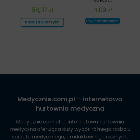
samoprz...
58,07
zł
4,09
zł
Dowiedz się więcej
Dodaj do koszyka
Medycznie.com.pl
– internetowa
hurtownia medyczna
Medycznie.com.pl
to internetowa hurtownia
medyczna oferująca duży wybór różnego rodzaju
sprzętu medycznego, produktów higienicznych,