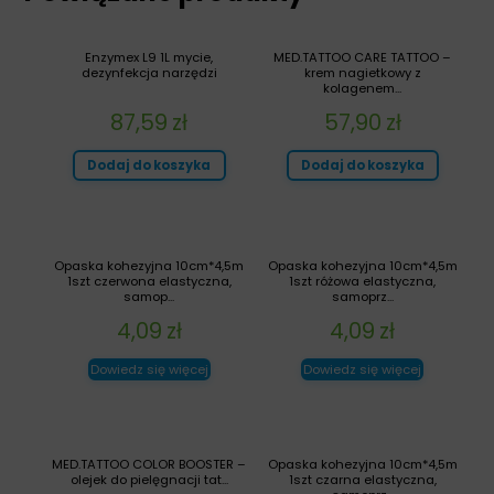
Enzymex L9 1L mycie,
MED.TATTOO CARE TATTOO –
dezynfekcja narzędzi
krem nagietkowy z
kolagenem...
87,59
zł
57,90
zł
Dodaj do koszyka
Dodaj do koszyka
Opaska kohezyjna 10cm*4,5m
Opaska kohezyjna 10cm*4,5m
1szt czerwona elastyczna,
1szt różowa elastyczna,
samop...
samoprz...
4,09
zł
4,09
zł
Dowiedz się więcej
Dowiedz się więcej
MED.TATTOO COLOR BOOSTER –
Opaska kohezyjna 10cm*4,5m
olejek do pielęgnacji tat...
1szt czarna elastyczna,