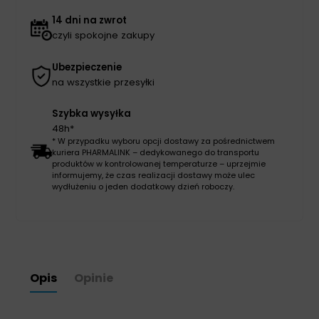
14 dni na zwrot
czyli spokojne zakupy
Ubezpieczenie
na wszystkie przesyłki
Szybka wysyłka
48h*
* W przypadku wyboru opcji dostawy za pośrednictwem
kuriera PHARMALINK – dedykowanego do transportu
produktów w kontrolowanej temperaturze – uprzejmie
informujemy, że czas realizacji dostawy może ulec
wydłużeniu o jeden dodatkowy dzień roboczy.
Opis
Opinie