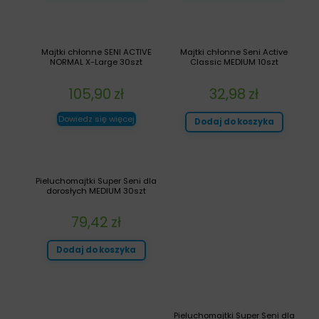
Majtki chłonne SENI ACTIVE
Majtki chłonne Seni Active
NORMAL X-Large 30szt
Classic MEDIUM 10szt
105,90
zł
32,98
zł
Dowiedz się więcej
Dodaj do koszyka
Pieluchomajtki Super Seni dla
dorosłych MEDIUM 30szt
79,42
zł
Dodaj do koszyka
Pieluchomajtki Super Seni dla