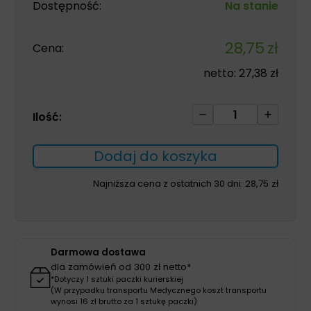
Dostępność:
Na stanie
28,75
zł
Cena:
netto:
27,38
zł
ilość
Ilość:
Majtki
TENA
Dodaj do koszyka
Men
Pants
Najniższa cena z ostatnich 30 dni:
28,75
zł
Normal
Grey
S/M
9szt
Darmowa dostawa
dla zamówień od 300 zł netto*
*Dotyczy 1 sztuki paczki kurierskiej
(W przypadku transportu Medycznego koszt transportu
wynosi 16 zł brutto za 1 sztukę paczki)