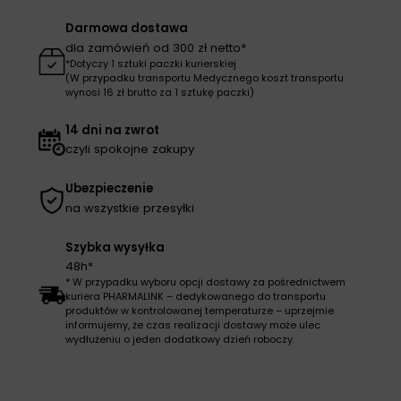
30szt
Darmowa dostawa
dla zamówień od 300 zł netto*
*Dotyczy 1 sztuki paczki kurierskiej
(W przypadku transportu Medycznego koszt transportu
wynosi 16 zł brutto za 1 sztukę paczki)
14 dni na zwrot
czyli spokojne zakupy
Ubezpieczenie
na wszystkie przesyłki
Szybka wysyłka
48h*
* W przypadku wyboru opcji dostawy za pośrednictwem
kuriera PHARMALINK – dedykowanego do transportu
produktów w kontrolowanej temperaturze – uprzejmie
informujemy, że czas realizacji dostawy może ulec
wydłużeniu o jeden dodatkowy dzień roboczy.