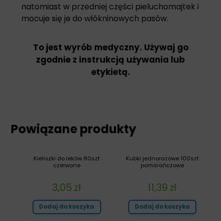
natomiast w przedniej części pieluchomajtek i
mocuje się je do włókninowych pasów.
To jest wyrób medyczny. Używaj go
zgodnie z instrukcją używania lub
etykietą.
Powiązane produkty
Kieliszki do leków 80szt
Kubki jednorazowe 100szt
czerwone
pomarańczowe
3,05
zł
11,39
zł
Dodaj do koszyka
Dodaj do koszyka