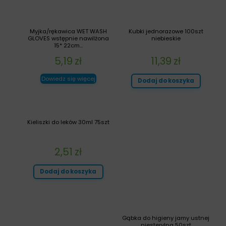
Myjka/rękawica WET WASH
Kubki jednorazowe 100szt
GLOVES wstępnie nawilżona
niebieskie
15* 22cm...
5,19
zł
11,39
zł
Dowiedz się więcej
Dodaj do koszyka
Kieliszki do leków 30ml 75szt
2,51
zł
Dodaj do koszyka
Gąbka do higieny jamy ustnej
niesterylna 50szt