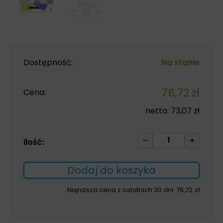
Dostępność:
Na stanie
76,72
zł
Cena:
netto:
73,07
zł
ilość
Ilość:
Pieluchomajtki
Super
Dodaj do koszyka
Seni
Plus
Najniższa cena z ostatnich 30 dni:
76,72
zł
dla
dorosłych
SMALL