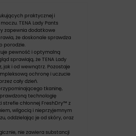
ukujących praktycznej i
 moczu. TENA Lady Pants
óry zapewnia dodatkowe
prawia, że doskonale sprawdza
po porodzie.
tuje pewność i optymalną
gląd sprawiają, że TENA Lady
, jak i od wewnątrz. Pozostaje
ompleksową ochronę i uczucie
przez cały dzień.
rzypominającego tkaninę,
c sprawdzoną technologię
 strefie chłonnej FreshDry™ z
iem, wilgocią i nieprzyjemnym
, oddzielając je od skóry, oraz
cznie, nie zawiera substancji