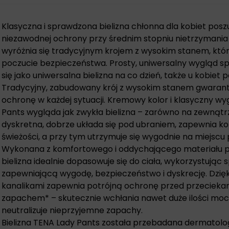
Klasyczna i sprawdzona bielizna chłonna dla kobiet posz
niezawodnej ochrony przy średnim stopniu nietrzymania
wyróżnia się tradycyjnym krojem z wysokim stanem, kt
poczucie bezpieczeństwa. Prosty, uniwersalny wygląd s
się jako uniwersalna bielizna na co dzień, także u kobiet 
Tradycyjny, zabudowany krój z wysokim stanem gwaran
ochronę w każdej sytuacji. Kremowy kolor i klasyczny wy
Pants wygląda jak zwykła bielizna – zarówno na zewnątrz
dyskretna, dobrze układa się pod ubraniem, zapewnia k
świeżości, a przy tym utrzymuje się wygodnie na miejscu 
Wykonana z komfortowego i oddychającego materiału p
bielizna idealnie dopasowuje się do ciała, wykorzystują
zapewniającą wygodę, bezpieczeństwo i dyskrecję. Dzięki
kanalikami zapewnia potrójną ochronę przed przeciekan
zapachem* – skutecznie wchłania nawet duże ilości moczu
neutralizuje nieprzyjemne zapachy.
Bielizna TENA Lady Pants została przebadana dermatologi