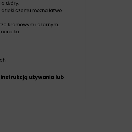
la skóry.
 dzięki czemu można łatwo
lorze kremowym i czarnym.
amoniaku.
ych
 instrukcją używania lub