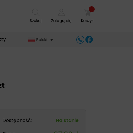
0
Szukaj
Zaloguj się
Koszyk
kty
Polski
zt
Dostępność:
Na stanie