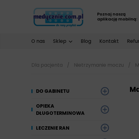
Poznaj naszą
aplikację mobilną:
O nas
Sklep
Blog
Kontakt
Refu
Dla pacjenta
/
Nietrzymanie moczu
/
Ma
Ma
DO GABINETU
Dezynfekcja
OPIEKA
DŁUGOTERMINOWA
Narzędzi i sprzętu
Ginekologia
Materiały chłonne
LECZENIE RAN
Powierzchni
Kompresjoterapia