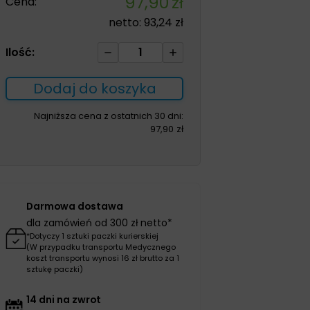
97,90
zł
Cena:
netto:
93,24
zł
ilość
Ilość:
Majtki
TENA
Dodaj do koszyka
Lady
Plus
Najniższa cena z ostatnich 30 dni:
97,90
zł
Pants
Creme
L
30szt
Darmowa dostawa
dla zamówień od 300 zł netto*
*Dotyczy 1 sztuki paczki kurierskiej
(W przypadku transportu Medycznego
koszt transportu wynosi 16 zł brutto za 1
sztukę paczki)
14 dni na zwrot