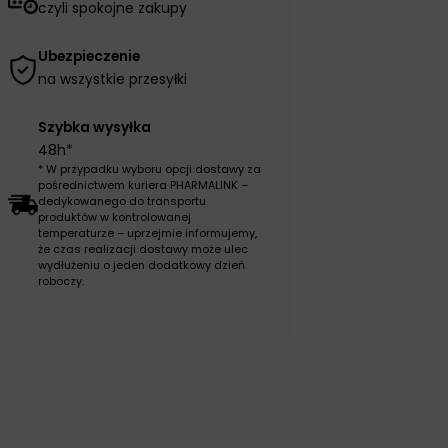
czyli spokojne zakupy
Ubezpieczenie
na wszystkie przesyłki
Szybka wysyłka
48h*
* W przypadku wyboru opcji dostawy za
pośrednictwem kuriera PHARMALINK –
dedykowanego do transportu
produktów w kontrolowanej
temperaturze – uprzejmie informujemy,
że czas realizacji dostawy może ulec
wydłużeniu o jeden dodatkowy dzień
roboczy.