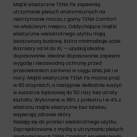
Majtki elastyczne TENA Fix zapewnią
utrzymanie pieluch anatomicznych na
nietrzymanie moczu z gamy TENA Comfort
na właściwym miejscu. Oddychające majtki
elastyczne wielokrotnego użytku mają
bezszwową budowę, która minimalizuje ucisk.
Rozmiary od M do XL — uzyskaj idealne
dopasowanie. Idealne dopasowanie zapewni
wygodę i niezawodną ochronę przed
przeciekaniem zarówno w ciągu dnia, jak i w
nocy. Majtki elastyczne TENA Fix można prać
w 60 stopniach, a następnie delikatnie suszyć
w suszarce bębnowej do 50 razy bez utraty
kształtu. Wykonane w 96% z poliestru i w 4% z
elastanu majtki elastyczne bez lateksu
wspierają zdrowie skóry.
Nadają się do prania i wielokrotnego użytku
Zaprojektowane z myślą o utrzymaniu pieluch
anatomicznych TENA Comfort na właściwym