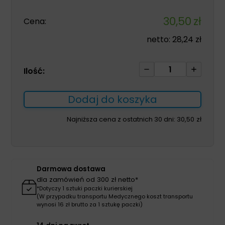
30,50
zł
Cena:
netto:
28,24
zł
ilość
Ilość:
Majtki
TENA
Dodaj do koszyka
FIX
XL
Najniższa cena z ostatnich 30 dni:
30,50
zł
5szt
Darmowa dostawa
dla zamówień od 300 zł netto*
*Dotyczy 1 sztuki paczki kurierskiej
(W przypadku transportu Medycznego koszt transportu
wynosi 16 zł brutto za 1 sztukę paczki)