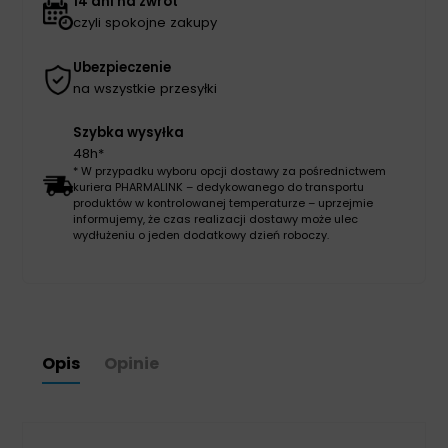
14 dni na zwrot
czyli spokojne zakupy
Ubezpieczenie
na wszystkie przesyłki
Szybka wysyłka
48h*
* W przypadku wyboru opcji dostawy za pośrednictwem
kuriera PHARMALINK – dedykowanego do transportu
produktów w kontrolowanej temperaturze – uprzejmie
informujemy, że czas realizacji dostawy może ulec
wydłużeniu o jeden dodatkowy dzień roboczy.
Opis
Opinie