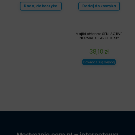
Dodaj do koszyka
Dodaj do koszyka
Majtki chłonne SENI ACTIVE
NORMAL X-LARGE 10szt
38,10
zł
Dowiedz się więcej
Medycznie.com.pl
– internetowa