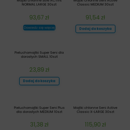
Majtki chłonne SENI ACTIVE
Majtki chłonne Seni Active
NORMAL LARGE 30szt
Classic MEDIUM 30szt
93,67
zł
91,54
zł
Dowiedz się więcej
Dodaj do koszyka
Pieluchomajtki Super Seni dla
dorosłych SMALL 10szt
23,89
zł
Dodaj do koszyka
Pieluchomajtki Super Seni Plus
Majtki chłonne Seni Active
dla dorosłych MEDIUM 10szt
Classic X-LARGE 30szt
31,38
zł
115,90
zł