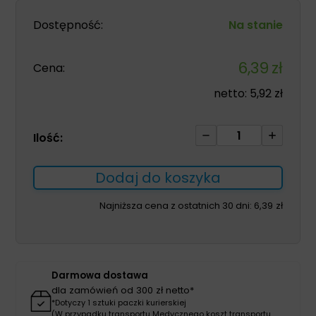
Dostępność:
Na stanie
6,39
zł
Cena:
netto:
5,92
zł
ilość
Ilość:
Łyżka
Macintosh
Dodaj do koszyka
1-
95mm
Najniższa cena z ostatnich 30 dni:
6,39
zł
laryngoskopowa
jednorazowa
plastikowa
Darmowa dostawa
dla zamówień od 300 zł netto*
*Dotyczy 1 sztuki paczki kurierskiej
(W przypadku transportu Medycznego koszt transportu