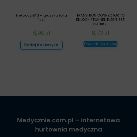
Elektrody EKG – gruszka żółta
TRANSITION CONNECTOR TO
1szt
ENLOCK / FUNNEL TUBE 5 SZT,
NUTRIC...
8,99
zł
9,72
zł
Dowiedz się więcej
Dodaj do koszyka
Medycznie.com.pl
– internetowa
hurtownia medyczna