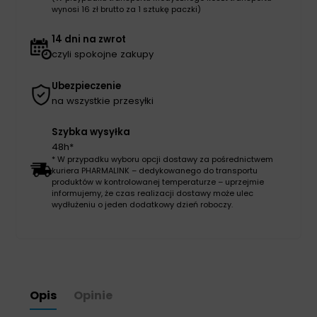
wynosi 16 zł brutto za 1 sztukę paczki)
14 dni na zwrot
czyli spokojne zakupy
Ubezpieczenie
na wszystkie przesyłki
Szybka wysyłka
48h*
* W przypadku wyboru opcji dostawy za pośrednictwem
kuriera PHARMALINK – dedykowanego do transportu
produktów w kontrolowanej temperaturze – uprzejmie
informujemy, że czas realizacji dostawy może ulec
wydłużeniu o jeden dodatkowy dzień roboczy.
Opis
Opinie