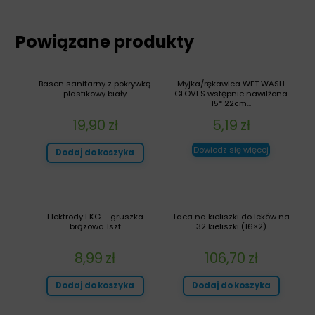
Powiązane produkty
Basen sanitarny z pokrywką
Myjka/rękawica WET WASH
plastikowy biały
GLOVES wstępnie nawilżona
15* 22cm...
19,90
zł
5,19
zł
Dowiedz się więcej
Dodaj do koszyka
Elektrody EKG – gruszka
Taca na kieliszki do leków na
brązowa 1szt
32 kieliszki (16×2)
8,99
zł
106,70
zł
Dodaj do koszyka
Dodaj do koszyka