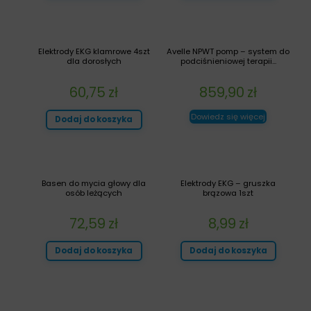
Elektrody EKG klamrowe 4szt
Avelle NPWT pomp – system do
dla dorosłych
podciśnieniowej terapii...
60,75
zł
859,90
zł
Dowiedz się więcej
Dodaj do koszyka
Basen do mycia głowy dla
Elektrody EKG – gruszka
osób leżących
brązowa 1szt
72,59
zł
8,99
zł
Dodaj do koszyka
Dodaj do koszyka