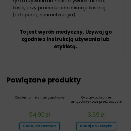
Łyżka używana do zeskrobywania tkanki,
kości, przy procedurach chirurgii kostnej
(ortopedia, neurochirurgia).
To jest wyrób medyczny. Używaj go
zgodnie z instrukcją używania lub
etykietą.
Powiązane produkty
Ciśnieniomierz nadgarstkowy
Okulary ochronne
antyodpryskowe przeźroczyste
54,90
zł
3,59
zł
Dodaj do koszyka
Dodaj do koszyka