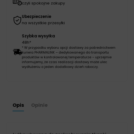
czyli spokojne zakupy
Ubezpieczenie
na wszystkie przesyłki
Szybka wysyłka
48h*
* W przypadku wyboru opcji dostawy za pośrednictwem
kuriera PHARMALINK – dedykowanego do transportu
produktów w kontrolowanej temperaturze – uprzejmie
informujemy, że czas realizacji dostawy może ulec
wydłużeniu o jeden dodatkowy dzień roboczy.
Opis
Opinie