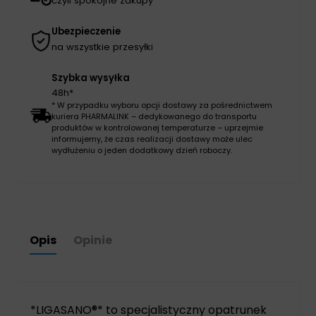
czyli spokojne zakupy
Ubezpieczenie
na wszystkie przesyłki
Szybka wysyłka
48h*
* W przypadku wyboru opcji dostawy za pośrednictwem
kuriera PHARMALINK – dedykowanego do transportu
produktów w kontrolowanej temperaturze – uprzejmie
informujemy, że czas realizacji dostawy może ulec
wydłużeniu o jeden dodatkowy dzień roboczy.
Opis
Opinie
*LIGASANO®* to specjalistyczny opatrunek