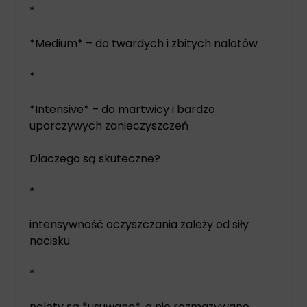
*
*Medium* – do twardych i zbitych nalotów
*
*Intensive* – do martwicy i bardzo
uporczywych zanieczyszczeń
Dlaczego są skuteczne?
*
intensywność oczyszczania zależy od siły
nacisku
*
naloty są *usuwane*, a nie rozmazywane