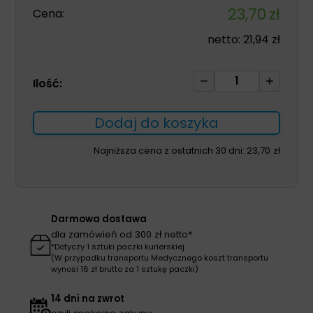
23,70
zł
Cena:
netto:
21,94
zł
ilość
Ilość:
Ligasano
white
Dodaj do koszyka
sterile
5
Najniższa cena z ostatnich 30 dni:
23,70
zł
x
10
x
1cm
Darmowa dostawa
1szt
dla zamówień od 300 zł netto*
*Dotyczy 1 sztuki paczki kurierskiej
(W przypadku transportu Medycznego koszt transportu
wynosi 16 zł brutto za 1 sztukę paczki)
14 dni na zwrot