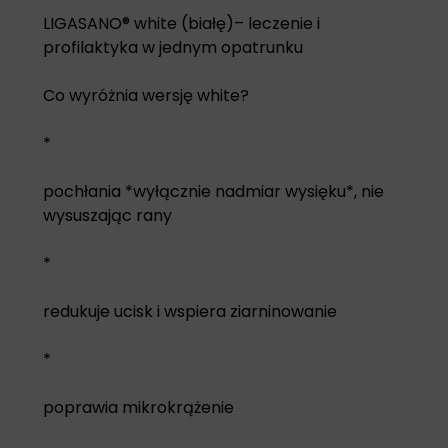
LIGASANO® white (białę)– leczenie i
profilaktyka w jednym opatrunku
Co wyróżnia wersję white?
*
pochłania *wyłącznie nadmiar wysięku*, nie
wysuszając rany
*
redukuje ucisk i wspiera ziarninowanie
*
poprawia mikrokrążenie