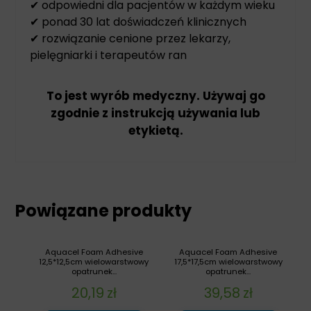
✔ odpowiedni dla pacjentów w każdym wieku
✔ ponad 30 lat doświadczeń klinicznych
✔ rozwiązanie cenione przez lekarzy,
pielęgniarki i terapeutów ran
To jest wyrób medyczny. Używaj go
zgodnie z instrukcją używania lub
etykietą.
Powiązane produkty
Aquacel Foam Adhesive
Aquacel Foam Adhesive
12,5*12,5cm wielowarstwowy
17,5*17,5cm wielowarstwowy
opatrunek...
opatrunek...
20,19
zł
39,58
zł