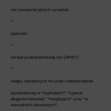
ran pooperacyjnych i przetok
*
oparzeń
*
terapii podciśnieniowej ran (NPWT)
*
miejsc narażonych na ucisk i niedokrwienie
Sprawdza się w *szpitalach*, *opiece
długoterminowej*, *hospicjach* oraz *w
warunkach domowych*.