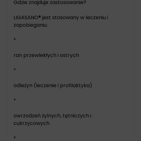
Gdzie znajduje zastosowanie?
LIGASANO® jest stosowany w leczeniu i
zapobieganiu:
*
ran przewlekłych i ostrych
*
odleżyn (leczenie i profilaktyka)
*
owrzodzeń żylnych, tętniczych i
cukrzycowych
*