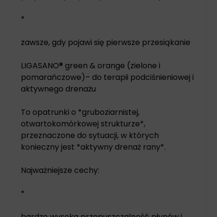
*
zawsze, gdy pojawi się pierwsze przesiąkanie
LIGASANO® green & orange (zielone i
pomarańczowe)– do terapii podciśnieniowej i
aktywnego drenażu
To opatrunki o *gruboziarnistej,
otwartokomórkowej strukturze*,
przeznaczone do sytuacji, w których
konieczny jest *aktywny drenaż rany*.
Najważniejsze cechy:
*
bardzo wysoka przepuszczalność płynów i