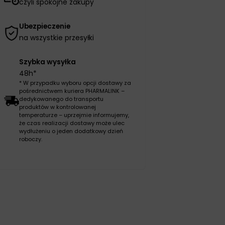
czyli spokojne zakupy
Ubezpieczenie
na wszystkie przesyłki
Szybka wysyłka
48h*
* W przypadku wyboru opcji dostawy za
pośrednictwem kuriera PHARMALINK –
dedykowanego do transportu
produktów w kontrolowanej
temperaturze – uprzejmie informujemy,
że czas realizacji dostawy może ulec
wydłużeniu o jeden dodatkowy dzień
roboczy.