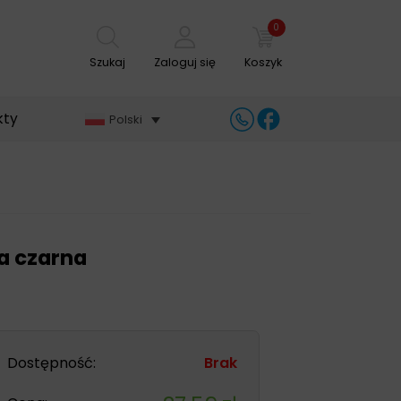
0
Szukaj
Zaloguj się
Koszyk
kty
Polski
a czarna
Dostępność:
Brak