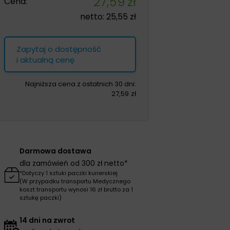
27,59
zł
Cena:
netto:
25,55
zł
Zapytaj o dostępność
i aktualną cenę
Najniższa cena z ostatnich 30 dni:
27,59
zł
Darmowa dostawa
dla zamówień od 300 zł netto*
*Dotyczy 1 sztuki paczki kurierskiej
(W przypadku transportu Medycznego
koszt transportu wynosi 16 zł brutto za 1
sztukę paczki)
14 dni na zwrot