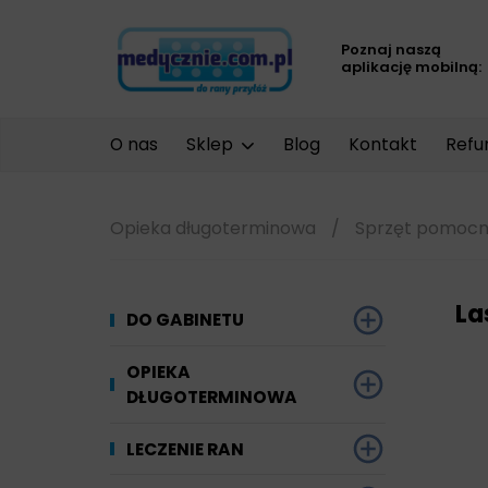
Poznaj naszą
aplikację mobilną:
O nas
Sklep
Blog
Kontakt
Refu
Opieka długoterminowa
/
Sprzęt pomocn
La
DO GABINETU
Dezynfekcja
OPIEKA
DŁUGOTERMINOWA
Narzędzi i sprzętu
Ginekologia
Materiały chłonne
LECZENIE RAN
Powierzchni
Kompresjoterapia