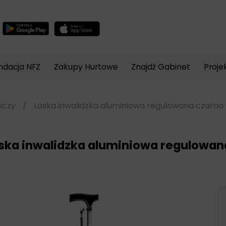
Wyszukiwarka
produktów
ndacja NFZ
Zakupy Hurtowe
Znajdź Gabinet
Proje
iczy
/
Laska inwalidzka aluminiowa regulowana czarna
ska inwalidzka aluminiowa regulowan