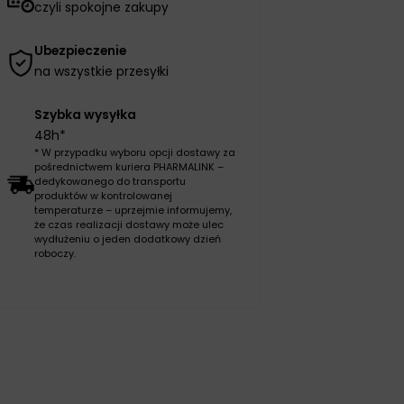
czyli spokojne zakupy
Ubezpieczenie
na wszystkie przesyłki
Szybka wysyłka
48h*
* W przypadku wyboru opcji dostawy za
pośrednictwem kuriera PHARMALINK –
dedykowanego do transportu
produktów w kontrolowanej
temperaturze – uprzejmie informujemy,
że czas realizacji dostawy może ulec
wydłużeniu o jeden dodatkowy dzień
roboczy.