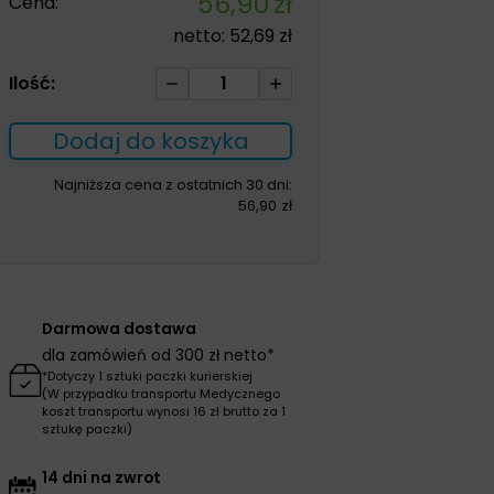
56,90
zł
Cena:
netto:
52,69
zł
ilość
Ilość:
Kula
łokciowa
Dodaj do koszyka
OPTI-
COMFORT
Najniższa cena z ostatnich 30 dni:
56,90
zł
biała
Darmowa dostawa
dla zamówień od 300 zł netto*
*Dotyczy 1 sztuki paczki kurierskiej
(W przypadku transportu Medycznego
koszt transportu wynosi 16 zł brutto za 1
sztukę paczki)
14 dni na zwrot