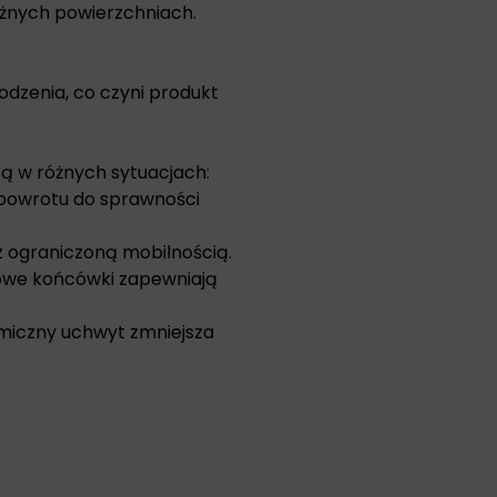
óżnych powierzchniach.
odzenia, co czyni produkt
ą w różnych sytuacjach:
 powrotu do sprawności
z ograniczoną mobilnością.
gowe końcówki zapewniają
miczny uchwyt zmniejsza