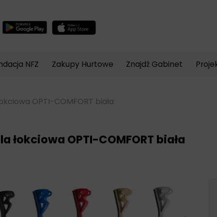
Wyszukiwarka
produktów
ndacja NFZ
Zakupy Hurtowe
Znajdź Gabinet
Proje
łokciowa OPTI-COMFORT biała
la łokciowa OPTI-COMFORT biała