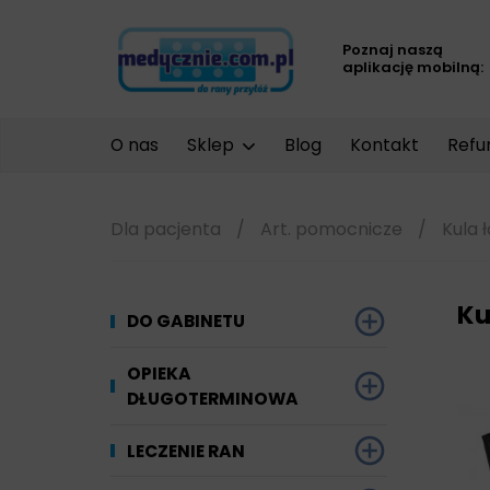
Poznaj naszą
aplikację mobilną:
O nas
Sklep
Blog
Kontakt
Refu
Dla pacjenta
/
Art. pomocnicze
/
Kula 
Ku
DO GABINETU
Dezynfekcja
OPIEKA
DŁUGOTERMINOWA
Narzędzi i sprzętu
Ginekologia
Materiały chłonne
LECZENIE RAN
Powierzchni
Kompresjoterapia