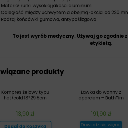
Materiał rurki: wysokiej jakości aluminium
Odległość między uchwytem a obejmą łokcia: od 220 
Rodzaj końcówki: gumowa, antypoślizgowa
To jest wyrób medyczny. Używaj go zgodnie z
etykietą.
wiązane produkty
Kompres żelowy typu
Ławka do wanny z
hot/cold 18*29,5cm
oparciem – BathTim
13,90
zł
191,90
zł
Dowiedz się więcej
Dodaj do koszyka