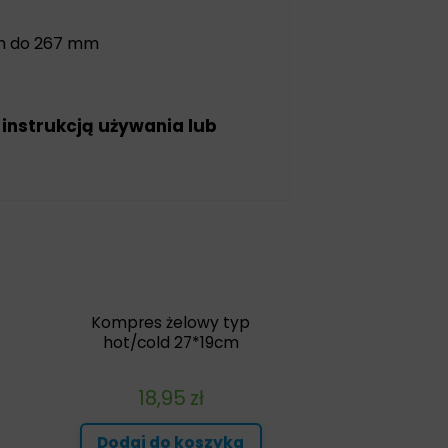
mm do 267 mm
 instrukcją używania lub
Kompres żelowy typ
hot/cold 27*19cm
18,95
zł
Dodaj do koszyka