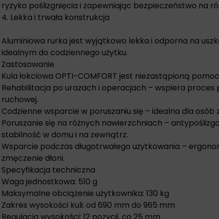
ryzyko poślizgnięcia i zapewniając bezpieczeństwo na r
4. Lekka i trwała konstrukcja
Aluminiowa rurka jest wyjątkowo lekka i odporna na uszk
idealnym do codziennego użytku.
Zastosowanie
Kula łokciowa OPTI-COMFORT jest niezastąpioną pomoc
Rehabilitacja po urazach i operacjach – wspiera proces
ruchowej.
Codzienne wsparcie w poruszaniu się – idealna dla osób 
Poruszanie się na różnych nawierzchniach – antypośliz
stabilność w domu i na zewnątrz.
Wsparcie podczas długotrwałego użytkowania – ergono
zmęczenie dłoni.
Specyfikacja techniczna
Waga jednostkowa: 510 g
Maksymalne obciążenie użytkownika: 130 kg
Zakres wysokości kuli: od 690 mm do 965 mm
Regulacja wysokości: 12 pozycji, co 25 mm