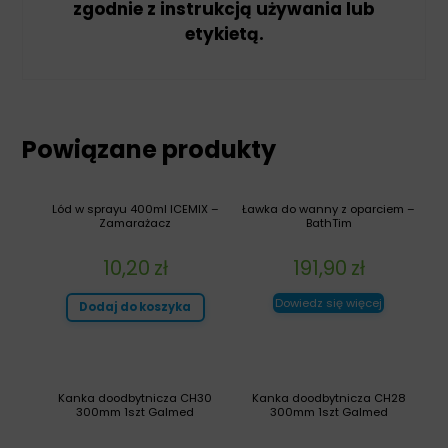
zgodnie z instrukcją używania lub
etykietą.
Powiązane produkty
Lód w sprayu 400ml ICEMIX –
Ławka do wanny z oparciem –
Zamarażacz
BathTim
10,20
zł
191,90
zł
Dowiedz się więcej
Dodaj do koszyka
Kanka doodbytnicza CH30
Kanka doodbytnicza CH28
300mm 1szt Galmed
300mm 1szt Galmed