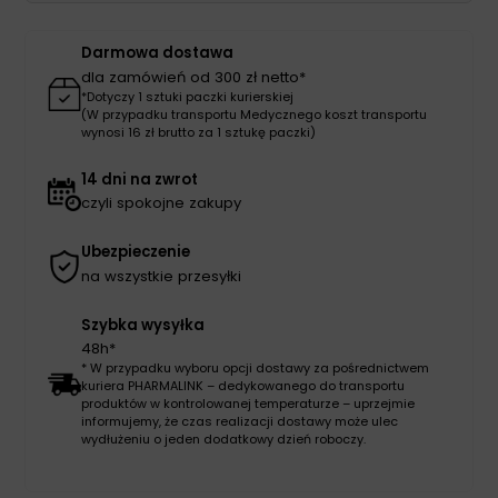
Darmowa dostawa
dla zamówień od 300 zł netto*
*Dotyczy 1 sztuki paczki kurierskiej
(W przypadku transportu Medycznego koszt transportu
wynosi 16 zł brutto za 1 sztukę paczki)
14 dni na zwrot
czyli spokojne zakupy
Ubezpieczenie
na wszystkie przesyłki
Szybka wysyłka
48h*
* W przypadku wyboru opcji dostawy za pośrednictwem
kuriera PHARMALINK – dedykowanego do transportu
produktów w kontrolowanej temperaturze – uprzejmie
informujemy, że czas realizacji dostawy może ulec
wydłużeniu o jeden dodatkowy dzień roboczy.