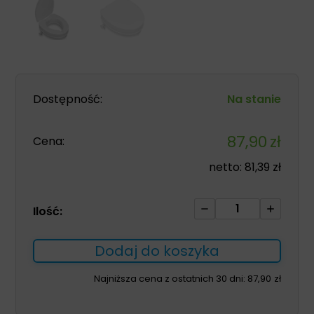
Dostępność:
Na stanie
87,90
zł
Cena:
netto:
81,39
zł
ilość
Ilość:
Nasadka
toaletowa
Dodaj do koszyka
z
klapą
Najniższa cena z ostatnich 30 dni:
87,90
zł
wysokość
10cm