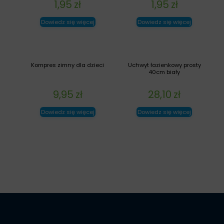
1,95
zł
1,95
zł
Dowiedz się więcej
Dowiedz się więcej
Kompres zimny dla dzieci
Uchwyt łazienkowy prosty
40cm biały
9,95
zł
28,10
zł
Dowiedz się więcej
Dowiedz się więcej