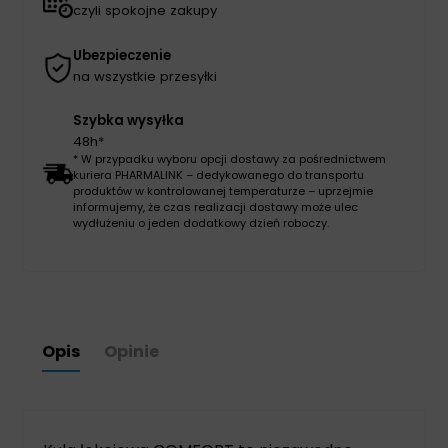
czyli spokojne zakupy
Ubezpieczenie
na wszystkie przesyłki
Szybka wysyłka
48h*
* W przypadku wyboru opcji dostawy za pośrednictwem
kuriera PHARMALINK – dedykowanego do transportu
produktów w kontrolowanej temperaturze – uprzejmie
informujemy, że czas realizacji dostawy może ulec
wydłużeniu o jeden dodatkowy dzień roboczy.
Opis
Opinie