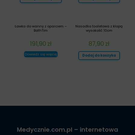
Ławka do wanny z oparciem –
Nasadka toaletowa z klapą
BathTim
wysokość 10cm
191,90
zł
87,90
zł
Dowiedz się więcej
Dodaj do koszyka
Medycznie.com.pl
– internetowa