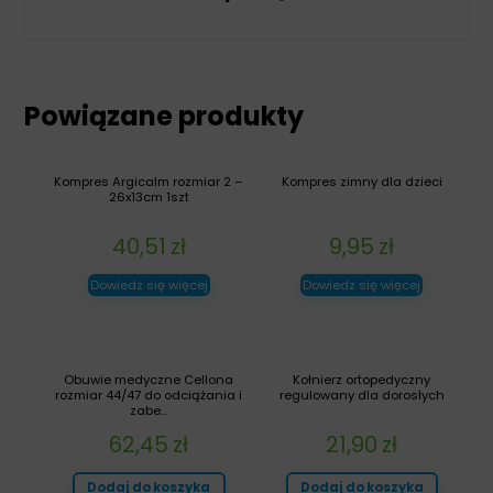
Powiązane produkty
Kompres Argicalm rozmiar 2 –
Kompres zimny dla dzieci
26x13cm 1szt
40,51
zł
9,95
zł
Dowiedz się więcej
Dowiedz się więcej
Obuwie medyczne Cellona
Kołnierz ortopedyczny
rozmiar 44/47 do odciążania i
regulowany dla dorosłych
zabe...
62,45
zł
21,90
zł
Dodaj do koszyka
Dodaj do koszyka