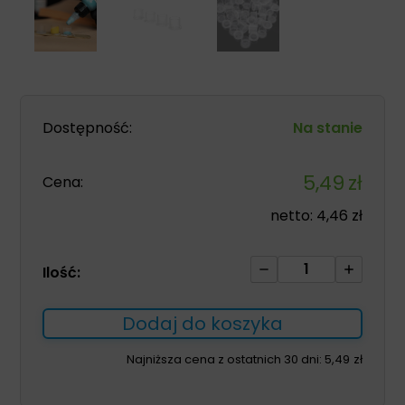
Dostępność:
Na stanie
5,49
zł
Cena:
netto:
4,46
zł
ilość
Ilość:
Kubeczki
na
Dodaj do koszyka
farbę
16ml
Najniższa cena z ostatnich 30 dni:
5,49
zł
z
podstawką