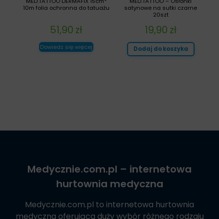
MED.TATTOO DERMAFIX 15cm*
MED.TATTOO – Osłonki
10m folia ochronna do tatuażu
satynowe na sutki czarne
20szt
51,90
zł
19,90
zł
Dowiedz się więcej
Dodaj do koszyka
Medycznie.com.pl
– internetowa
hurtownia medyczna
Medycznie.com.pl
to internetowa hurtownia
medyczna oferująca duży wybór różnego rodzaju