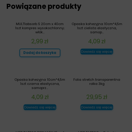
Powiązane produkty
MULTIabsorb S 20cm x 40cm
Opaska kohezyjna 10cm*4,5m
1szt kompres wysokochłonny;
1szt cielista elastyczna,
włók...
samop...
2,99
zł
4,09
zł
Dowiedz się więcej
Dodaj do koszyka
Opaska kohezyjna 10cm*4,5m
Folia stretch transparentna
1szt czarna elastyczna,
rolka 3kg
samoprz...
4,09
zł
29,95
zł
Dowiedz się więcej
Dowiedz się więcej