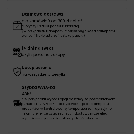
100szt
Darmowa dostawa
dla zamówień od 300 zł netto*
*Dotyczy 1 sztuki paczki kurierskiej
(W przypadku transportu Medycznego koszt transportu
wynosi 16 zł brutto za 1 sztukę paczki)
14 dni na zwrot
czyli spokojne zakupy
Ubezpieczenie
na wszystkie przesyłki
Szybka wysyłka
48h*
* W przypadku wyboru opcji dostawy za pośrednictwem
kuriera PHARMALINK – dedykowanego do transportu
produktów w kontrolowanej temperaturze – uprzejmie
informujemy, że czas realizacji dostawy może ulec
wydłużeniu o jeden dodatkowy dzień roboczy.