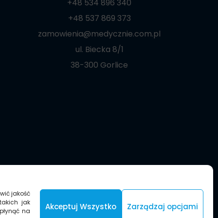
+48 534 896 340
+48 537 869 373
zamowienia@medycznie.com.pl
ul. Biecka 8/1
38-300 Gorlice
wić jakość
takich jak
Akceptuj Wszystko
Zarządzaj opcjami
wpłynąć na