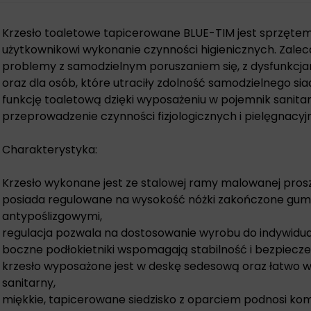
Krzesło toaletowe tapicerowane BLUE-TIM jest sprzęt
użytkownikowi wykonanie czynności higienicznych. Zalec
problemy z samodzielnym poruszaniem się, z dysfunkcja
oraz dla osób, które utraciły zdolność samodzielnego siad
funkcję toaletową dzięki wyposażeniu w pojemnik sanitar
przeprowadzenie czynności fizjologicznych i pielęgnacyj
Charakterystyka:
Krzesło wykonane jest ze stalowej ramy malowanej pros
posiada regulowane na wysokość nóżki zakończone gu
antypoślizgowymi,
regulacja pozwala na dostosowanie wyrobu do indywidua
boczne podłokietniki wspomagają stabilność i bezpiecz
krzesło wyposażone jest w deskę sedesową oraz łatwo 
sanitarny,
miękkie, tapicerowane siedzisko z oparciem podnosi kom