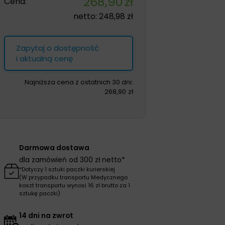
268,90
zł
Cena:
netto:
248,98
zł
Zapytaj o dostępność
i aktualną cenę
Najniższa cena z ostatnich 30 dni:
268,90
zł
Darmowa dostawa
dla zamówień od 300 zł netto*
*Dotyczy 1 sztuki paczki kurierskiej
(W przypadku transportu Medycznego
koszt transportu wynosi 16 zł brutto za 1
sztukę paczki)
14 dni na zwrot