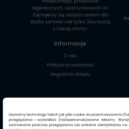
medycznego, produktów
higienicznych, opatrunkowych i in.
Zajmujemy się zaopatrzeniem dla
Re
służby zdrowia i nie tylko. Skorzystaj
z naszej oferty!
Informacje
O nas
Polityka prywatności
Regulamin sklepu
Używamy technologii takich jak pliki cookie do przechowywania i/l
przeglądania i wyświetlać (nie)spersonalizowane reklamy. Wyra
zachowanie podczas przeglądania lub unikalne identyfikatory na t