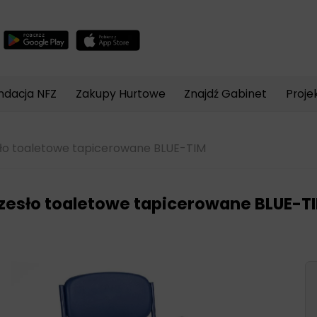
Wyszukiwarka
produktów
ndacja NFZ
Zakupy Hurtowe
Znajdź Gabinet
Proje
ło toaletowe tapicerowane BLUE-TIM
zesło toaletowe tapicerowane BLUE-T