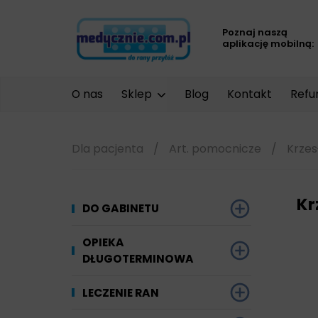
Poznaj naszą
aplikację mobilną:
O nas
Sklep
Blog
Kontakt
Refu
Dla pacjenta
/
Art. pomocnicze
/
Krzes
Kr
DO GABINETU
Dezynfekcja
OPIEKA
DŁUGOTERMINOWA
Narzędzi i sprzętu
Ginekologia
Materiały chłonne
LECZENIE RAN
Powierzchni
Kompresjoterapia