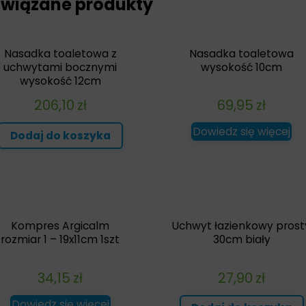
wiązane produkty
Nasadka toaletowa z
Nasadka toaletowa
uchwytami bocznymi
wysokość 10cm
wysokość 12cm
206,10
zł
69,95
zł
Dowiedz się więcej
Dodaj do koszyka
Kompres Argicalm
Uchwyt łazienkowy prost
rozmiar 1 – 19x11cm 1szt
30cm biały
34,15
zł
27,90
zł
Dowiedz się więcej