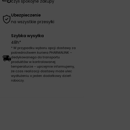
czyli spokojne zakupy
Ubezpieczenie
na wszystkie przesyłki
Szybka wysyłka
48h*
* W przypadku wyboru opcji dostawy za
pośrednictwem kuriera PHARMALINK –
dedykowanego do transportu
produktów w kontrolowanej
temperaturze – uprzejmie informujemy,
że czas realizacji dostawy może ulec
wydłużeniu o jeden dodatkowy dzień
roboczy.