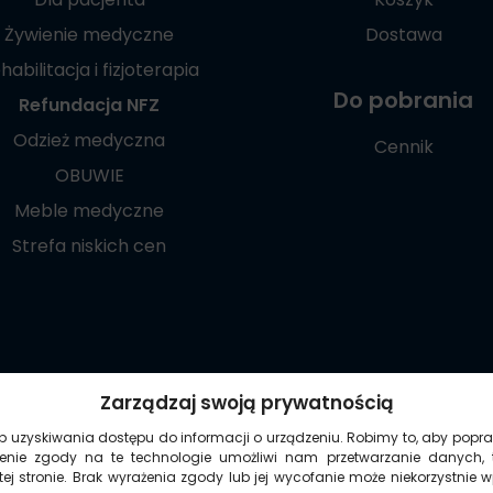
Żywienie medyczne
Dostawa
habilitacja i fizjoterapia
Do pobrania
Refundacja NFZ
Odzież medyczna
Cennik
OBUWIE
Meble medyczne
Strefa niskich cen
Poznaj naszą
Zarządzaj swoją prywatnością
aplikację mobilną:
ub uzyskiwania dostępu do informacji o urządzeniu. Robimy to, aby popra
żenie zgody na te technologie umożliwi nam przetwarzanie danych, 
ej stronie. Brak wyrażenia zgody lub jej wycofanie może niekorzystnie 