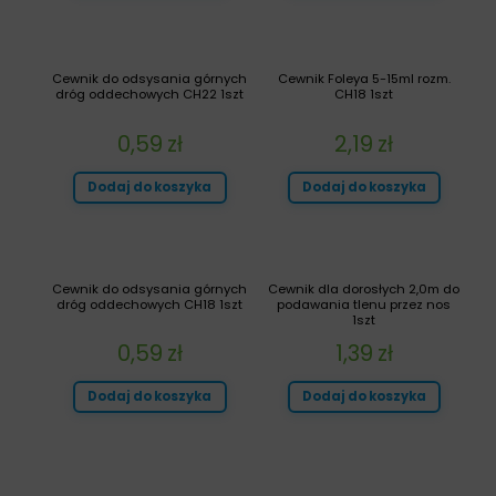
Cewnik do odsysania górnych
Cewnik Foleya 5-15ml rozm.
dróg oddechowych CH22 1szt
CH18 1szt
0,59
zł
2,19
zł
Dodaj do koszyka
Dodaj do koszyka
Cewnik do odsysania górnych
Cewnik dla dorosłych 2,0m do
dróg oddechowych CH18 1szt
podawania tlenu przez nos
1szt
0,59
zł
1,39
zł
Dodaj do koszyka
Dodaj do koszyka