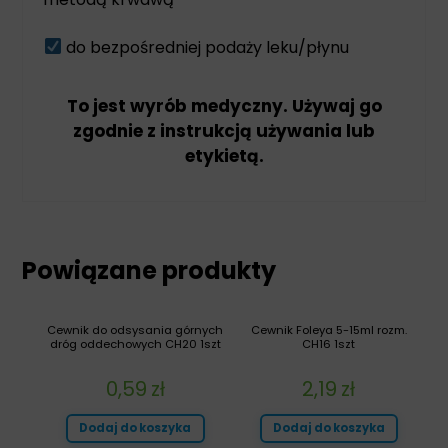
do bezpośredniej podaży leku/płynu
To jest wyrób medyczny. Używaj go
zgodnie z instrukcją używania lub
etykietą.
Powiązane produkty
Cewnik do odsysania górnych
Cewnik Foleya 5-15ml rozm.
dróg oddechowych CH20 1szt
CH16 1szt
0,59
zł
2,19
zł
Dodaj do koszyka
Dodaj do koszyka