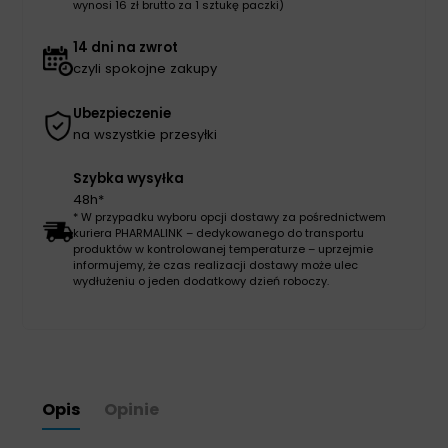
wynosi 16 zł brutto za 1 sztukę paczki)
14 dni na zwrot
czyli spokojne zakupy
Ubezpieczenie
na wszystkie przesyłki
Szybka wysyłka
48h*
* W przypadku wyboru opcji dostawy za pośrednictwem
kuriera PHARMALINK – dedykowanego do transportu
produktów w kontrolowanej temperaturze – uprzejmie
informujemy, że czas realizacji dostawy może ulec
wydłużeniu o jeden dodatkowy dzień roboczy.
Opis
Opinie