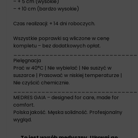
– + 5 cm (wysokie)
– + 10 cm (bardzo wysokie)
Czas realizacji: + 14 dni roboczych.
Wszystkie poprawki są wliczone w cenę
kompletu – bez dodatkowych opłat.
_______________________________
Pielęgnacja
Prać w 40°C | Nie wybielać | Nie suszyć w
suszarce | Prasować w niskiej temperaturze |
Nie czyścić chemicznie.
_______________________________
MEDRES GAIA – designed for care, made for
comfort.
Polska jakość. Męska solidność. Profesjonalny
wygląd.
To jest wyrób medyczny. Używaj go