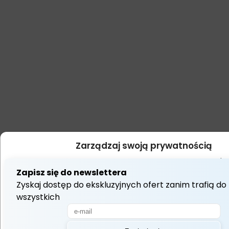
Zarządzaj swoją prywatnością
Używamy technologii takich jak pliki cookie do przechowywania i/l
dostępu do informacji o urządzeniu. Robimy to, aby poprawić jakość 
wyświetlać (nie)spersonalizowane reklamy. Wyrażenie zgody na t
umożliwi nam przetwarzanie danych, takich jak zachowanie podczas
lub unikalne identyfikatory na tej stronie. Brak wyrażenia zgody lub
może niekorzystnie wpłynąć na niektóre cechy i funkcje.