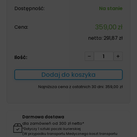
Dostępność:
Na stanie
359,00
zł
Cena:
netto:
291,87
zł
ilość
Ilość:
Komplet
medyczny
Dodaj do koszyka
GAIA
męski
Najniższa cena z ostatnich 30 dni:
359,00
zł
brąz
S
Darmowa dostawa
dla zamówień od 300 zł netto*
*Dotyczy 1 sztuki paczki kurierskiej
(W przypadku transportu Medycznego koszt transportu