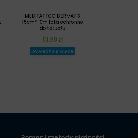
MED.TATTOO DERMAFIX
t
15cm* 10m folia ochronna
do tatuażu
51,90
zł
Dowiedz się więcej
Pomoc i metody płatności