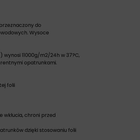
j przeznaczony do
 obwodowych. Wysoce
) wynosi 11000g/m2/24h w 37?C,
arentnymi opatrunkami.
j folii
 wkłucia, chroni przed
trunków dzięki stosowaniu folii