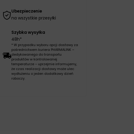
Ubezpieczenie
na wszystkie przesyłki
Szybka wysyłka
48h*
* W przypadku wyboru opcji dostawy za
pośrednictwem kuriera PHARMALINK –
dedykowanego do transportu
produktów w kontrolowanej
temperaturze – uprzejmie informujemy,
że czas realizacji dostawy może ulec
wydłużeniu o jeden dodatkowy dzień
roboczy.