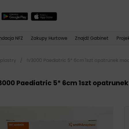
Wyszukiwarka
produktów
ndacja NFZ
Zakupy Hurtowe
Znajdź Gabinet
Proje
plastry
/
IV3000 Paediatric 5* 6cm 1szt opatrunek moc
3000 Paediatric 5* 6cm 1szt opatrune