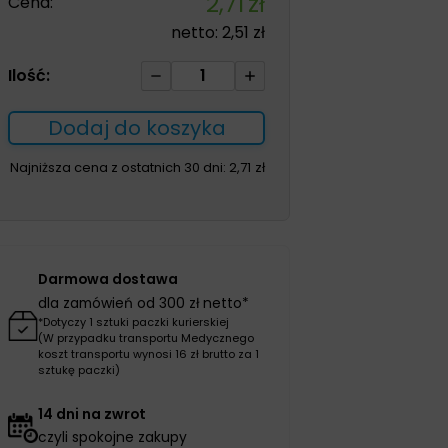
2,71
zł
Cena:
netto:
2,51
zł
ilość
Ilość:
IV3000
Paediatric
Dodaj do koszyka
5*
6cm
Najniższa cena z ostatnich 30 dni:
2,71
zł
1szt
opatrunek
mocujący
wkłucie
Darmowa dostawa
dla zamówień od 300 zł netto*
*Dotyczy 1 sztuki paczki kurierskiej
(W przypadku transportu Medycznego
koszt transportu wynosi 16 zł brutto za 1
sztukę paczki)
14 dni na zwrot
czyli spokojne zakupy