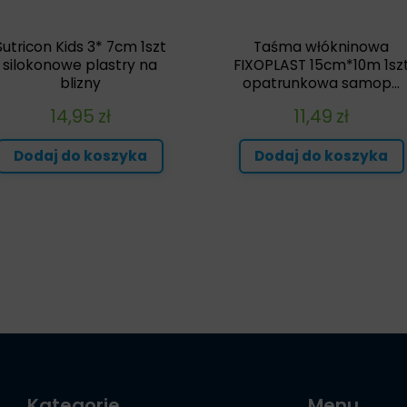
Sutricon Kids 3* 7cm 1szt
Taśma włókninowa
silokonowe plastry na
FIXOPLAST 15cm*10m 1sz
blizny
opatrunkowa samop...
14,95
zł
11,49
zł
Dodaj do koszyka
Dodaj do koszyka
Kategorie
Menu