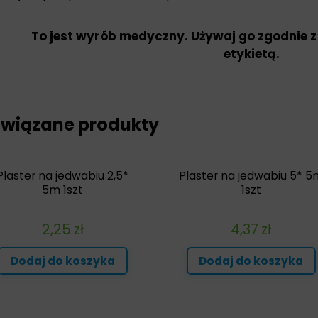
To jest wyrób medyczny. Używaj go zgodnie z
etykietą.
wiązane produkty
Plaster na jedwabiu 2,5*
Plaster na jedwabiu 5* 5
5m 1szt
1szt
2,25
zł
4,37
zł
Dodaj do koszyka
Dodaj do koszyka