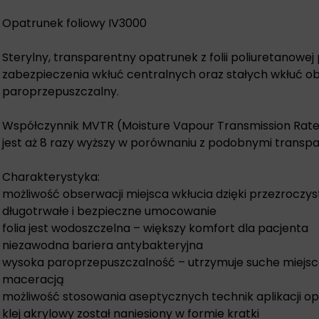
Opatrunek foliowy IV3000
Sterylny, transparentny opatrunek z folii poliuretanowe
zabezpieczenia wkłuć centralnych oraz stałych wkłuć
paroprzepuszczalny.
Współczynnik MVTR (Moisture Vapour Transmission Rate
jest aż 8 razy wyższy w porównaniu z podobnymi transp
Charakterystyka:
możliwość obserwacji miejsca wkłucia dzięki przezroczyste
długotrwałe i bezpieczne umocowanie
folia jest wodoszczelna – większy komfort dla pacjenta
niezawodna bariera antybakteryjna
wysoka paroprzepuszczalność – utrzymuje suche miejsce
maceracją
możliwość stosowania aseptycznych technik aplikacji opa
klej akrylowy został naniesiony w formie kratki