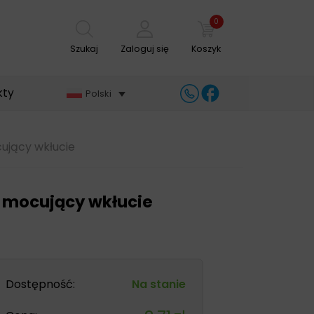
0
Szukaj
Zaloguj się
Koszyk
kty
Polski
ujący wkłucie
k mocujący wkłucie
Dostępność:
Na stanie