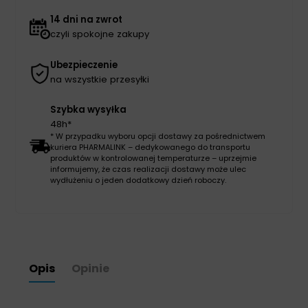
14 dni na zwrot
czyli spokojne zakupy
Ubezpieczenie
na wszystkie przesyłki
Szybka wysyłka
48h*
* W przypadku wyboru opcji dostawy za pośrednictwem
kuriera PHARMALINK – dedykowanego do transportu
produktów w kontrolowanej temperaturze – uprzejmie
informujemy, że czas realizacji dostawy może ulec
wydłużeniu o jeden dodatkowy dzień roboczy.
Opis
Opinie