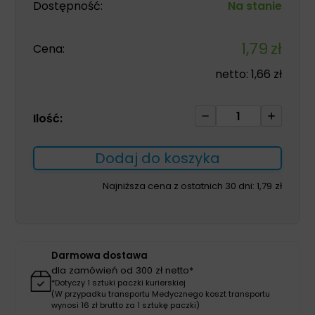
Dostępność:
Na stanie
1,79
zł
Cena:
netto:
1,66
zł
ilość
Ilość:
Plaster
tkaninowy
Dodaj do koszyka
z
opatrunkiem
Najniższa cena z ostatnich 30 dni:
1,79
zł
6cm
x
1m
Darmowa dostawa
dla zamówień od 300 zł netto*
*Dotyczy 1 sztuki paczki kurierskiej
(W przypadku transportu Medycznego koszt transportu
wynosi 16 zł brutto za 1 sztukę paczki)