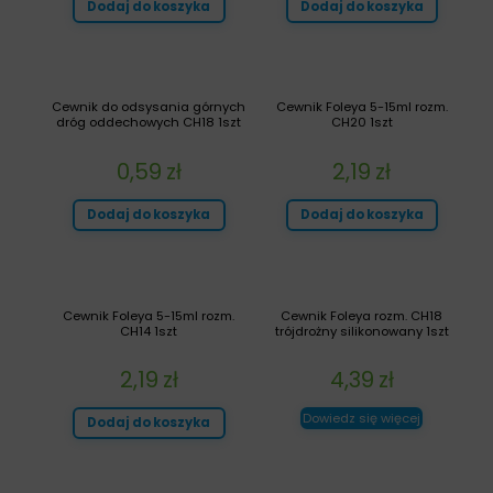
Dodaj do koszyka
Dodaj do koszyka
Cewnik do odsysania górnych
Cewnik Foleya 5-15ml rozm.
dróg oddechowych CH18 1szt
CH20 1szt
0,59
zł
2,19
zł
Dodaj do koszyka
Dodaj do koszyka
Cewnik Foleya 5-15ml rozm.
Cewnik Foleya rozm. CH18
CH14 1szt
trójdrożny silikonowany 1szt
2,19
zł
4,39
zł
Dowiedz się więcej
Dodaj do koszyka