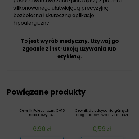
posiada warstwę zabezpieczającą z papieru
silikonowanego ułatwiającą precyzyjną,
bezbolesną i skuteczną aplikację
hipoalergiczny
To jest wyrób medyczny. Używaj go
zgodnie z instrukcją używania lub
etykietą.
Powiązane produkty
Cewnik Foleya rozm. CH18
Cewnik do odsysania górnych
silikonowy 1szt
dróg oddechowych CH10 1szt
6,96
zł
0,59
zł