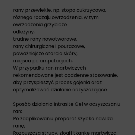
rany przewlekłe, np. stopa cukrzycowa,
różnego rodzaju owrzodzenia, w tym
owrzodzenia grzybicze
odleżyny,
trudne rany nowotworowe,
rany chirurgiczne i pourazowe,
poważniejsze otarcia skóry,
miejsca po amputacjach,
W przypadku ran martwiczych
rekomendowane jest codzienne stosowanie,
aby przyspieszyć proces gojenia oraz
optymalizować działanie oczyszczające.
Sposób działania Intrasite Gel w oczyszczaniu
ran:
Po zaaplikowaniu preparat szybko nawilża
ranę,
Rozpuszcza strupy, złogi i tkankę martwiczą,