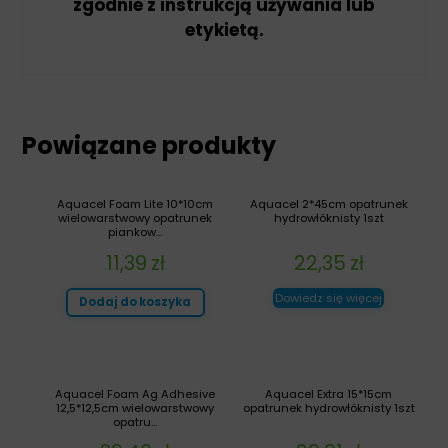
zgodnie z instrukcją używania lub
etykietą.
Powiązane produkty
Aquacel Foam Lite 10*10cm
Aquacel 2*45cm opatrunek
wielowarstwowy opatrunek
hydrowłóknisty 1szt
piankow...
11,39
zł
22,35
zł
Dowiedz się więcej
Dodaj do koszyka
Aquacel Foam Ag Adhesive
Aquacel Extra 15*15cm
12,5*12,5cm wielowarstwowy
opatrunek hydrowłóknisty 1szt
opatru...