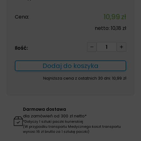
10,99
zł
Cena:
netto:
10,18
zł
ilość
Ilość:
Intrasite
Gel
Dodaj do koszyka
15g
1szt
Najniższa cena z ostatnich 30 dni:
10,99
zł
hydrożel
do
oczyszczania
ran
Darmowa dostawa
z
dla zamówień od 300 zł netto*
tkanki
*Dotyczy 1 sztuki paczki kurierskiej
(W przypadku transportu Medycznego koszt transportu
martwiczej
wynosi 16 zł brutto za 1 sztukę paczki)