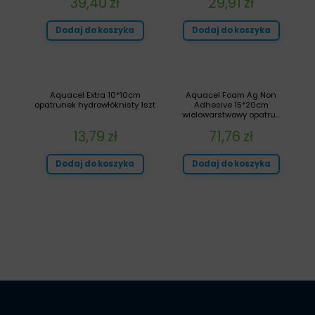
39,40
zł
29,91
zł
Dodaj do koszyka
Dodaj do koszyka
Aquacel Extra 10*10cm
Aquacel Foam Ag Non
opatrunek hydrowłóknisty 1szt
Adhesive 15*20cm
wielowarstwowy opatru...
13,79
zł
71,76
zł
Dodaj do koszyka
Dodaj do koszyka