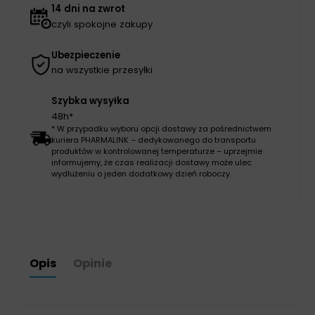
14 dni na zwrot
czyli spokojne zakupy
Ubezpieczenie
na wszystkie przesyłki
Szybka wysyłka
48h*
* W przypadku wyboru opcji dostawy za pośrednictwem
kuriera PHARMALINK – dedykowanego do transportu
produktów w kontrolowanej temperaturze – uprzejmie
informujemy, że czas realizacji dostawy może ulec
wydłużeniu o jeden dodatkowy dzień roboczy.
Opis
Opinie