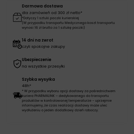
100szt
Darmowa dostawa
dla zamówień od 300 zł netto*
*Dotyczy 1 sztuki paczki kurierskiej
(W przypadku transportu Medycznego koszt transportu
wynosi 16 zł brutto za 1 sztukę paczki)
14 dni na zwrot
czyli spokojne zakupy
Ubezpieczenie
na wszystkie przesyłki
Szybka wysyłka
48h*
* W przypadku wyboru opcji dostawy za pośrednictwem
kuriera PHARMALINK – dedykowanego do transportu
produktów w kontrolowanej temperaturze – uprzejmie
informujemy, że czas realizacji dostawy może ulec
wydłużeniu o jeden dodatkowy dzień roboczy.