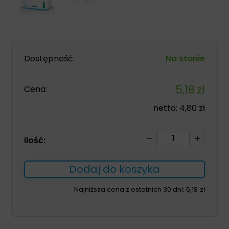
Dostępność:
Na stanie
5,18
zł
Cena:
netto:
4,80
zł
ilość
Ilość:
Igły
j.u.
Dodaj do koszyka
POLnet-
MED
Najniższa cena z ostatnich 30 dni:
5,18
zł
0.8
x
40mm