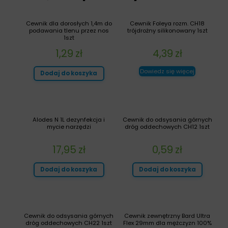
Cewnik dla dorosłych 1,4m do
Cewnik Foleya rozm. CH18
podawania tlenu przez nos
trójdrożny silikonowany 1szt
1szt
1,29
zł
4,39
zł
Dowiedz się więcej
Dodaj do koszyka
Alodes N 1L dezynfekcja i
Cewnik do odsysania górnych
mycie narzędzi
dróg oddechowych CH12 1szt
17,95
zł
0,59
zł
Dodaj do koszyka
Dodaj do koszyka
Cewnik do odsysania górnych
Cewnik zewnętrzny Bard Ultra
dróg oddechowych CH22 1szt
Flex 29mm dla mężczyzn 100%