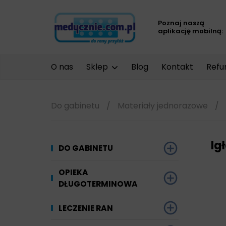
Poznaj naszą
aplikację mobilną:
O nas
Sklep
Blog
Kontakt
Refu
Do gabinetu
/
Materiały jednorazowe
/
Ig
DO GABINETU
Dezynfekcja
OPIEKA
DŁUGOTERMINOWA
Narzędzi i sprzętu
Ginekologia
Materiały chłonne
LECZENIE RAN
Powierzchni
Kompresjoterapia