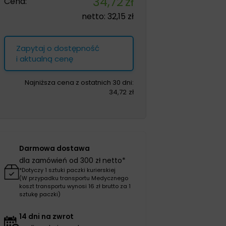
34,72
zł
Cena:
netto:
32,15
zł
Zapytaj o dostępność
i aktualną cenę
Najniższa cena z ostatnich 30 dni:
34,72
zł
Darmowa dostawa
dla zamówień od 300 zł netto*
*Dotyczy 1 sztuki paczki kurierskiej
(W przypadku transportu Medycznego
koszt transportu wynosi 16 zł brutto za 1
sztukę paczki)
14 dni na zwrot