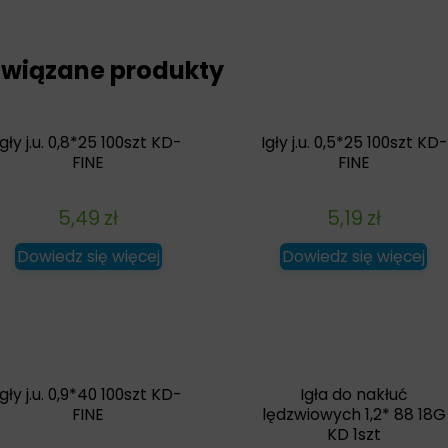
wiązane produkty
Igły j.u. 0,8*25 100szt KD-
Igły j.u. 0,5*25 100szt KD-
FINE
FINE
5,49
zł
5,19
zł
Dowiedz się więcej
Dowiedz się więcej
Igły j.u. 0,9*40 100szt KD-
Igła do nakłuć
FINE
lędzwiowych 1,2* 88 18G
KD 1szt