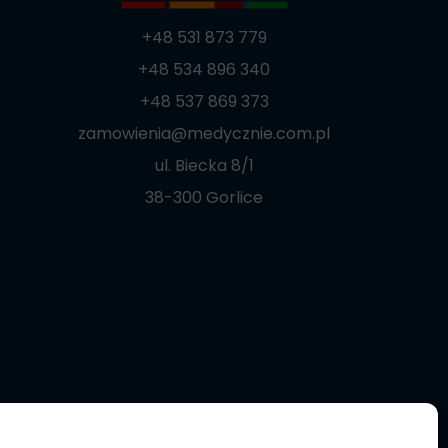
+48 531 873 779
+48 534 896 340
+48 537 869 373
zamowienia@medycznie.com.pl
ul. Biecka 8/1
38-300 Gorlice