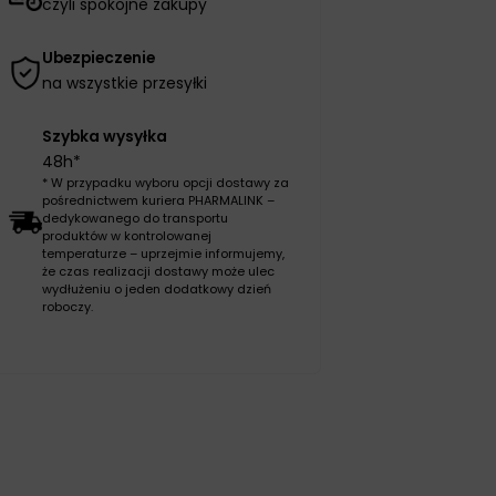
czyli spokojne zakupy
Ubezpieczenie
na wszystkie przesyłki
Szybka wysyłka
48h*
* W przypadku wyboru opcji dostawy za
pośrednictwem kuriera PHARMALINK –
dedykowanego do transportu
produktów w kontrolowanej
temperaturze – uprzejmie informujemy,
że czas realizacji dostawy może ulec
wydłużeniu o jeden dodatkowy dzień
roboczy.