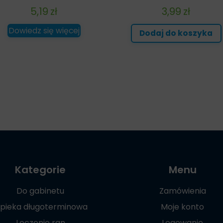
5,19
zł
3,99
zł
Dowiedz się więcej
Dodaj do koszyka
Kategorie
Menu
Do gabinetu
Zamówienia
pieka długoterminowa
Moje konto
Leczenie ran
Logowanie