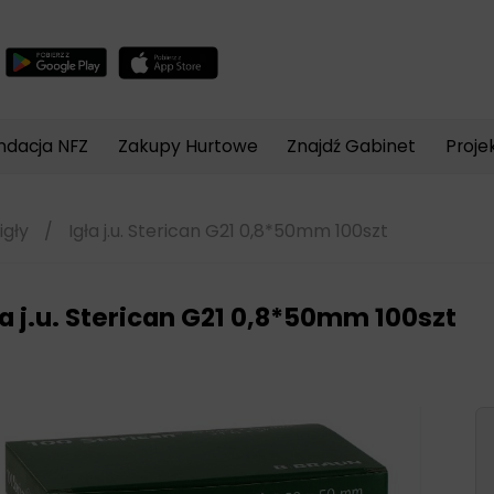
Wyszukiwarka
produktów
ndacja NFZ
Zakupy Hurtowe
Znajdź Gabinet
Proje
igły
/
Igła j.u. Sterican G21 0,8*50mm 100szt
ła j.u. Sterican G21 0,8*50mm 100szt