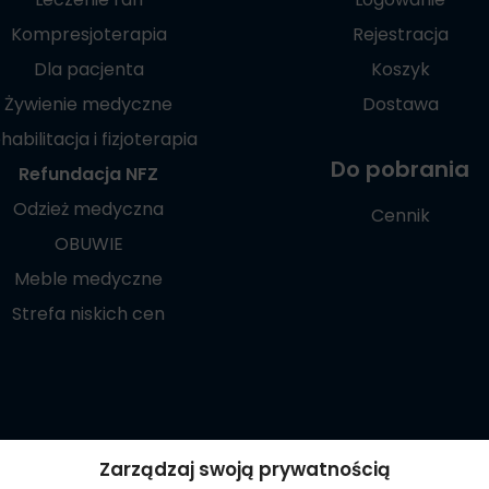
Kompresjoterapia
Rejestracja
Dla pacjenta
Koszyk
Żywienie medyczne
Dostawa
habilitacja i fizjoterapia
Do pobrania
Refundacja NFZ
Odzież medyczna
Cennik
OBUWIE
Meble medyczne
Strefa niskich cen
Poznaj naszą
Zarządzaj swoją prywatnością
aplikację mobilną: