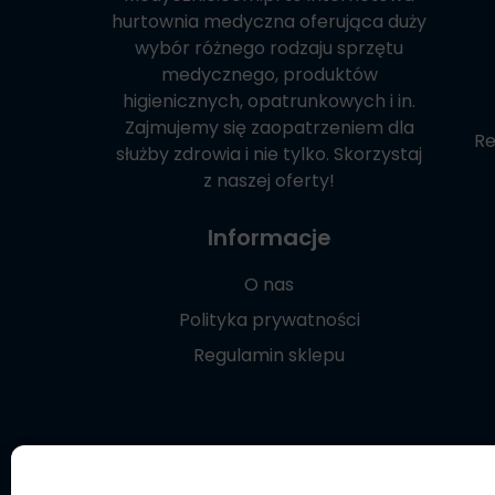
hurtownia medyczna oferująca duży
wybór różnego rodzaju sprzętu
medycznego, produktów
higienicznych, opatrunkowych i in.
Zajmujemy się zaopatrzeniem dla
Re
służby zdrowia i nie tylko. Skorzystaj
z naszej oferty!
Informacje
O nas
Polityka prywatności
Regulamin sklepu