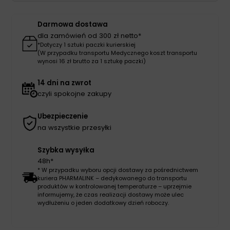
100szt
Darmowa dostawa
dla zamówień od 300 zł netto*
*Dotyczy 1 sztuki paczki kurierskiej
(W przypadku transportu Medycznego koszt transportu
wynosi 16 zł brutto za 1 sztukę paczki)
14 dni na zwrot
czyli spokojne zakupy
Ubezpieczenie
na wszystkie przesyłki
Szybka wysyłka
48h*
* W przypadku wyboru opcji dostawy za pośrednictwem
kuriera PHARMALINK – dedykowanego do transportu
produktów w kontrolowanej temperaturze – uprzejmie
informujemy, że czas realizacji dostawy może ulec
wydłużeniu o jeden dodatkowy dzień roboczy.