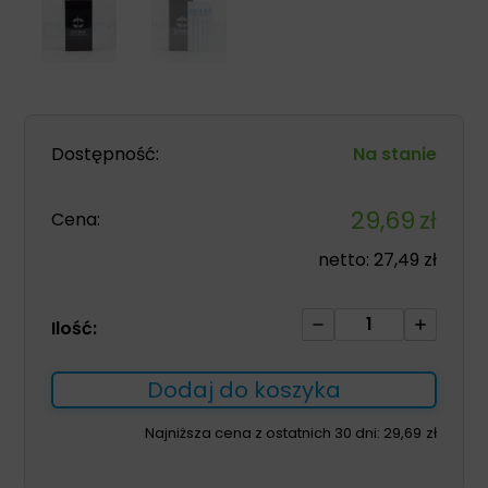
Dostępność:
Na stanie
29,69
zł
Cena:
netto:
27,49
zł
ilość
Ilość:
Igły
SOMA
Dodaj do koszyka
z
prowadnicą
Najniższa cena z ostatnich 30 dni:
29,69
zł
0,25
*25mm