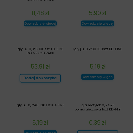
11,48
zł
5,90
zł
Dowiedz się więcej
Dowiedz się więcej
Igły j.u. 0,3*6 100szt KD-FINE
Igły j.u. 0,7*30 100szt KD-FINE
DO MEZOTERAPII
53,91
zł
5,19
zł
Dowiedz się więcej
Dodaj do koszyka
Igły j.u. 0,7*40 100szt KD-FINE
Igła motylek 0,5 G25
pomarańczowa 1szt KD-FLY
5,19
zł
0,39
zł