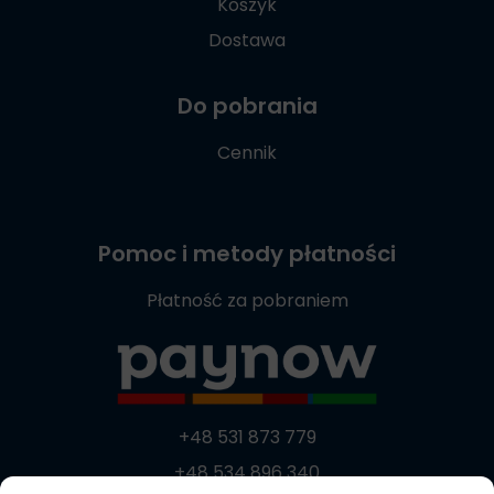
Koszyk
Dostawa
Do pobrania
Cennik
Pomoc i metody płatności
Płatność za pobraniem
+48 531 873 779
+48 534 896 340