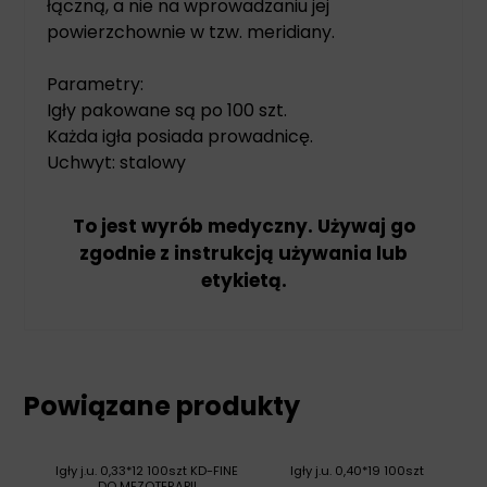
łączną, a nie na wprowadzaniu jej
powierzchownie w tzw. meridiany.
Parametry:
Igły pakowane są po 100 szt.
Każda igła posiada prowadnicę.
Uchwyt: stalowy
To jest wyrób medyczny. Używaj go
zgodnie z instrukcją używania lub
etykietą.
Powiązane produkty
Igły j.u. 0,33*12 100szt KD-FINE
Igły j.u. 0,40*19 100szt
DO MEZOTERAPII