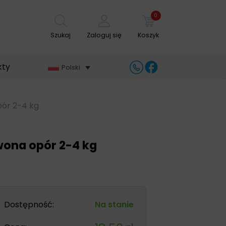
0
Szukaj
Zaloguj się
Koszyk
kty
Polski
ór 2-4 kg
ona opór 2-4 kg
Dostępność:
Na stanie