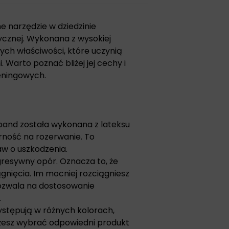
 narzędzie w dziedzinie
izycznej. Wykonana z wysokiej
nych właściwości, które uczynią
 Warto poznać bliżej jej cechy i
eningowych.
 band została wykonana z lateksu
orność na rozerwanie. To
aw o uszkodzenia.
resywny opór. Oznacza to, że
ciągnięcia. Im mocniej rozciągniesz
pozwala na dostosowanie
.
stępują w różnych kolorach,
żesz wybrać odpowiedni produkt