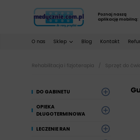
Poznaj naszą
aplikację mobilną:
O nas
Sklep
Blog
Kontakt
Refu
Rehabilitacja i fizjoterapia
/
Sprzęt do ćwi
Gu
DO GABINETU
Dezynfekcja
OPIEKA
DŁUGOTERMINOWA
Narzędzi i sprzętu
Ginekologia
Materiały chłonne
LECZENIE RAN
Powierzchni
Kompresjoterapia