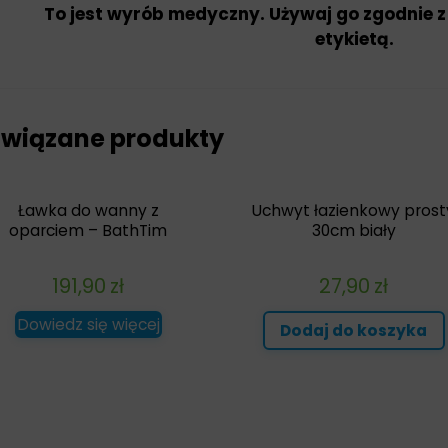
To jest wyrób medyczny. Używaj go zgodnie z
etykietą.
wiązane produkty
Ławka do wanny z
Uchwyt łazienkowy prost
oparciem – BathTim
30cm biały
191,90
zł
27,90
zł
Dowiedz się więcej
Dodaj do koszyka