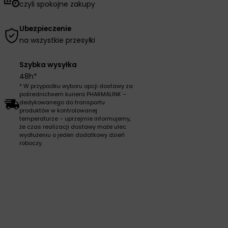
czyli spokojne zakupy
Ubezpieczenie
na wszystkie przesyłki
Szybka wysyłka
48h*
* W przypadku wyboru opcji dostawy za
pośrednictwem kuriera PHARMALINK –
dedykowanego do transportu
produktów w kontrolowanej
temperaturze – uprzejmie informujemy,
że czas realizacji dostawy może ulec
wydłużeniu o jeden dodatkowy dzień
roboczy.