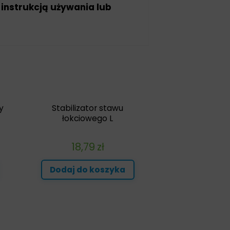
 instrukcją używania lub
y
Stabilizator stawu
łokciowego L
18,79
zł
Dodaj do koszyka