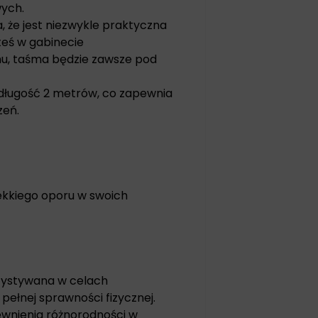
wych.
, że jest niezwykle praktyczna
teś w gabinecie
omu, taśma będzie zawsze pod
długość 2 metrów, co zapewnia
zeń.
lekkiego oporu w swoich
rzystywana w celach
ełnej sprawności fizycznej.
pewnienia różnorodności w