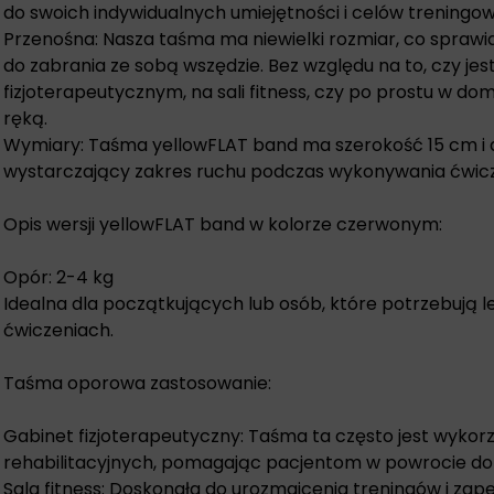
do swoich indywidualnych umiejętności i celów treningo
Przenośna: Nasza taśma ma niewielki rozmiar, co sprawia
do zabrania ze sobą wszędzie. Bez względu na to, czy jes
fizjoterapeutycznym, na sali fitness, czy po prostu w d
ręką.
Wymiary: Taśma yellowFLAT band ma szerokość 15 cm i 
wystarczający zakres ruchu podczas wykonywania ćwic
Opis wersji yellowFLAT band w kolorze czerwonym:
Opór: 2-4 kg
Idealna dla początkujących lub osób, które potrzebują 
ćwiczeniach.
Taśma oporowa zastosowanie:
Gabinet fizjoterapeutyczny: Taśma ta często jest wyko
rehabilitacyjnych, pomagając pacjentom w powrocie do p
Sala fitness: Doskonała do urozmaicenia treningów i za