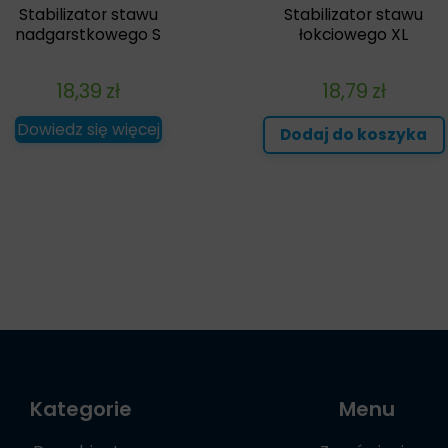
Stabilizator stawu
Stabilizator stawu
nadgarstkowego S
łokciowego XL
18,39
zł
18,79
zł
Dowiedz się więcej
Dodaj do koszyka
Kategorie
Menu