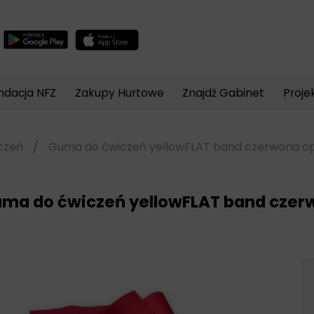
Wyszukiwarka
produktów
ndacja NFZ
Zakupy Hurtowe
Znajdź Gabinet
Proje
czeń
/
Guma do ćwiczeń yellowFLAT band czerwona op
ma do ćwiczeń yellowFLAT band czerw