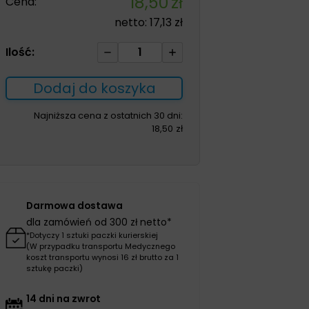
18,50
zł
Cena:
netto:
17,13
zł
ilość
Ilość:
Guma
do
Dodaj do koszyka
ćwiczeń
yellowFLAT
Najniższa cena z ostatnich 30 dni:
18,50
zł
band
czerwona
opór
2-
4
Darmowa dostawa
kg
dla zamówień od 300 zł netto*
*Dotyczy 1 sztuki paczki kurierskiej
(W przypadku transportu Medycznego
koszt transportu wynosi 16 zł brutto za 1
sztukę paczki)
14 dni na zwrot