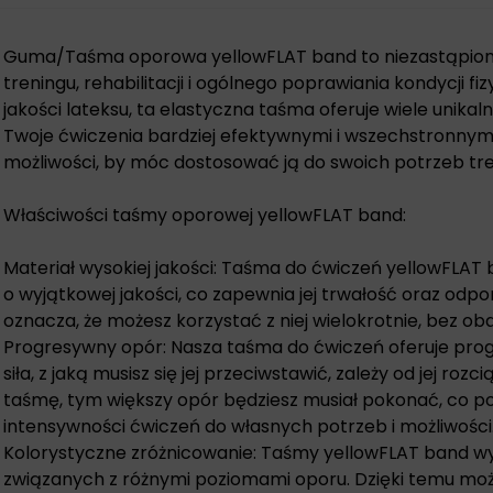
Guma/Taśma oporowa yellowFLAT band to niezastąpione
treningu, rehabilitacji i ogólnego poprawiania kondycji f
jakości lateksu, ta elastyczna taśma oferuje wiele unikal
Twoje ćwiczenia bardziej efektywnymi i wszechstronnymi.
możliwości, by móc dostosować ją do swoich potrzeb tr
Właściwości taśmy oporowej yellowFLAT band:
Materiał wysokiej jakości: Taśma do ćwiczeń yellowFLAT
o wyjątkowej jakości, co zapewnia jej trwałość oraz odp
oznacza, że możesz korzystać z niej wielokrotnie, bez ob
Progresywny opór: Nasza taśma do ćwiczeń oferuje prog
siła, z jaką musisz się jej przeciwstawić, zależy od jej roz
taśmę, tym większy opór będziesz musiał pokonać, co 
intensywności ćwiczeń do własnych potrzeb i możliwości
Kolorystyczne zróżnicowanie: Taśmy yellowFLAT band wy
związanych z różnymi poziomami oporu. Dzięki temu mo