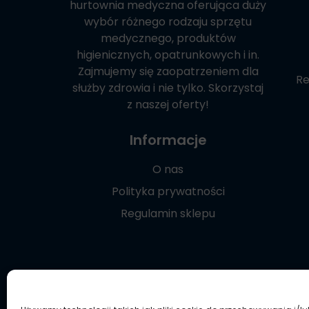
hurtownia medyczna oferująca duży
wybór różnego rodzaju sprzętu
medycznego, produktów
higienicznych, opatrunkowych i in.
Zajmujemy się zaopatrzeniem dla
Re
służby zdrowia i nie tylko. Skorzystaj
z naszej oferty!
Informacje
O nas
Polityka prywatności
Regulamin sklepu