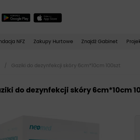
Wyszukiwarka
produktów
ndacja NFZ
Zakupy Hurtowe
Znajdź Gabinet
Proje
/
Gaziki do dezynfekcji skóry 6cm*10cm 100szt
ziki do dezynfekcji skóry 6cm*10cm 1