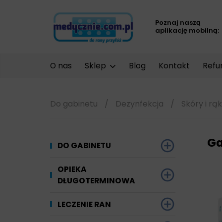
Poznaj naszą
aplikację mobilną:
O nas
Sklep
Blog
Kontakt
Refu
Do gabinetu
/
Dezynfekcja
/
Skóry i rąk
Ga
DO GABINETU
Dezynfekcja
OPIEKA
DŁUGOTERMINOWA
Narzędzi i sprzętu
Materiały chłonne
LECZENIE RAN
Powierzchni