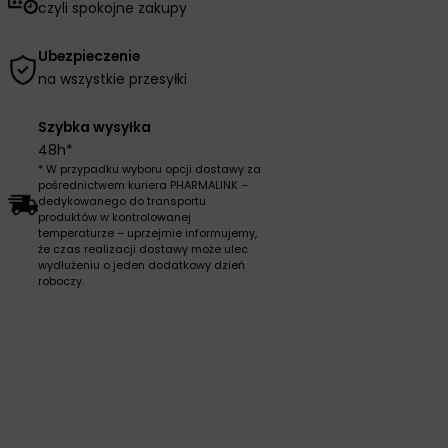
czyli spokojne zakupy
Ubezpieczenie
na wszystkie przesyłki
Szybka wysyłka
48h*
* W przypadku wyboru opcji dostawy za
pośrednictwem kuriera PHARMALINK –
dedykowanego do transportu
produktów w kontrolowanej
temperaturze – uprzejmie informujemy,
że czas realizacji dostawy może ulec
wydłużeniu o jeden dodatkowy dzień
roboczy.