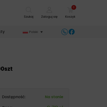
0
Szukaj
Zaloguj się
Koszyk
kty
Polski
00szt
Dostępność:
Na stanie