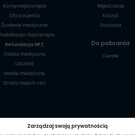
Kompresjoterapia
Rejestracja
Dla pacjenta
Koszyk
Żywienie medyczne
Dostawa
habilitacja i fizjoterapia
Do pobrania
Refundacja NFZ
Odzież medyczna
Cennik
OBUWIE
Meble medyczne
Strefa niskich cen
Poznaj naszą
Zarządzaj swoją prywatnością
aplikację mobilną: