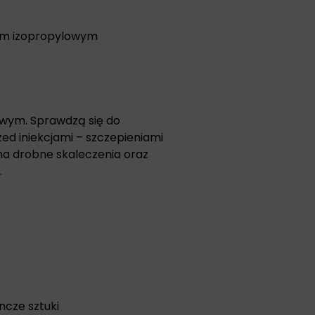
em izopropylowym
owym. Sprawdzą się do
zed iniekcjami – szczepieniami
 na drobne skaleczenia oraz
.
ncze sztuki