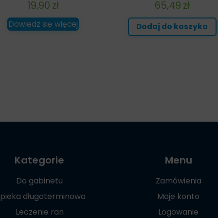
19,90
zł
65,49
zł
Dowiedz się więcej
Dodaj do koszyka
Kategorie
Menu
Do gabinetu
Zamówienia
pieka długoterminowa
Moje konto
Leczenie ran
Logowanie