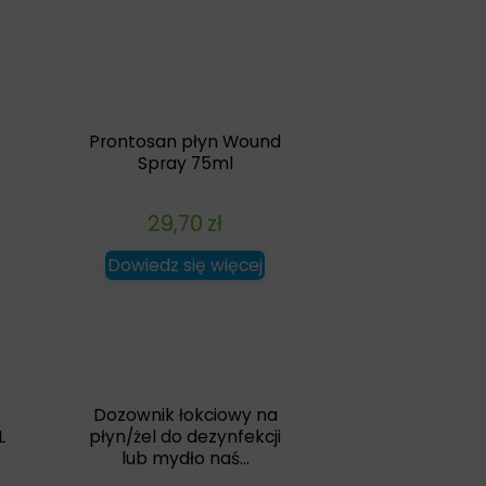
Prontosan płyn Wound
Spray 75ml
29,70
zł
Dowiedz się więcej
Dozownik łokciowy na
L
płyn/żel do dezynfekcji
lub mydło naś...