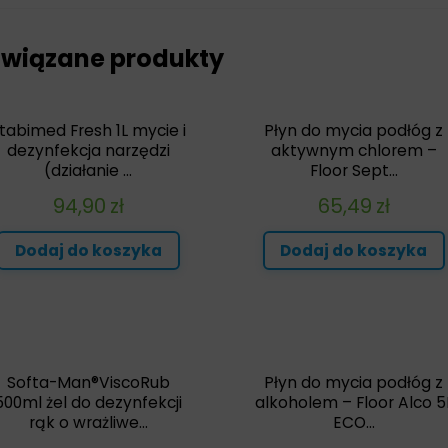
wiązane produkty
tabimed Fresh 1L mycie i
Płyn do mycia podłóg z
dezynfekcja narzędzi
aktywnym chlorem –
(działanie ...
Floor Sept...
94,90
zł
65,49
zł
Dodaj do koszyka
Dodaj do koszyka
Softa-Man®ViscoRub
Płyn do mycia podłóg z
500ml żel do dezynfekcji
alkoholem – Floor Alco 5
rąk o wrażliwe...
ECO...