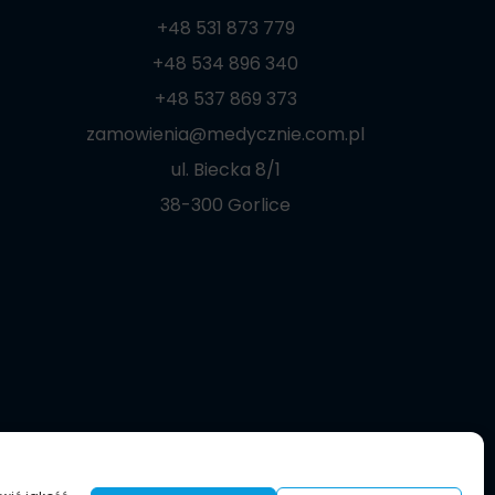
+48 531 873 779
+48 534 896 340
+48 537 869 373
zamowienia@medycznie.com.pl
ul. Biecka 8/1
38-300 Gorlice