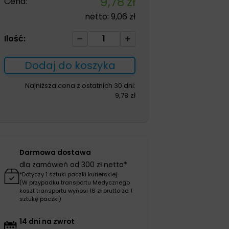
9,78
zł
Cena:
netto:
9,06
zł
ilość
Ilość:
Gaziki
do
Dodaj do koszyka
dezynfekcji
skóry
Najniższa cena z ostatnich 30 dni:
9,78
zł
6cm*10cm
100szt
Darmowa dostawa
dla zamówień od 300 zł netto*
*Dotyczy 1 sztuki paczki kurierskiej
(W przypadku transportu Medycznego
koszt transportu wynosi 16 zł brutto za 1
sztukę paczki)
14 dni na zwrot