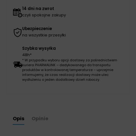
14 dni na zwrot
czyli spokojne zakupy
Ubezpieczenie
na wszystkie przesyłki
Szybka wysyłka
48h*
* W przypadku wyboru opcji dostawy za pośrednictwem
kuriera PHARMALINK – dedykowanego do transportu
produktów w kontrolowanej temperaturze – uprzejmie
informujemy, że czas realizacji dostawy może ulec
wydłużeniu o jeden dodatkowy dzień roboczy.
Opis
Opinie