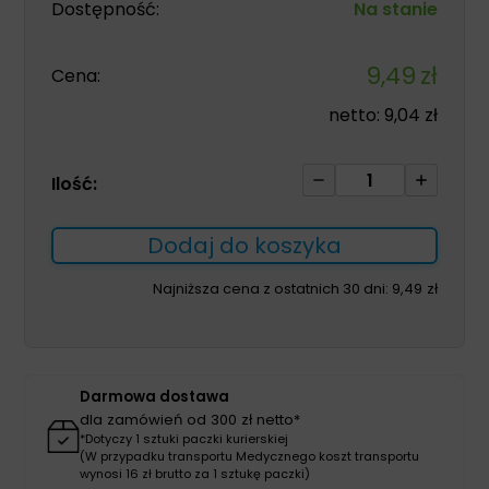
Dostępność:
Na stanie
9,49
zł
Cena:
netto:
9,04
zł
ilość
Ilość:
Fresubin
Protein
Dodaj do koszyka
Energy
Drink
Najniższa cena z ostatnich 30 dni:
9,49
zł
200ml
cappucino
Darmowa dostawa
dla zamówień od 300 zł netto*
*Dotyczy 1 sztuki paczki kurierskiej
(W przypadku transportu Medycznego koszt transportu
wynosi 16 zł brutto za 1 sztukę paczki)