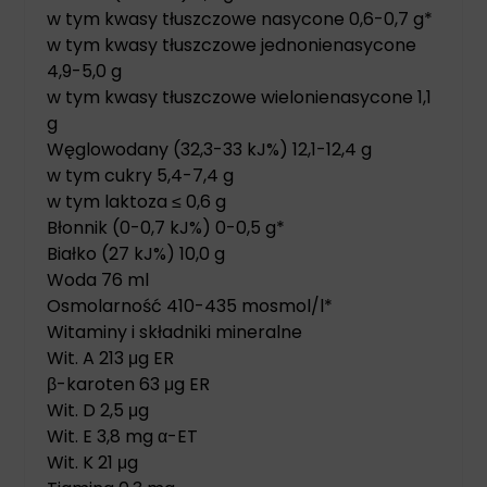
w tym kwasy tłuszczowe nasycone 0,6-0,7 g*
w tym kwasy tłuszczowe jednonienasycone
4,9-5,0 g
w tym kwasy tłuszczowe wielonienasycone 1,1
g
Węglowodany (32,3-33 kJ%) 12,1-12,4 g
w tym cukry 5,4-7,4 g
w tym laktoza ≤ 0,6 g
Błonnik (0-0,7 kJ%) 0-0,5 g*
Białko (27 kJ%) 10,0 g
Woda 76 ml
Osmolarność 410-435 mosmol/l*
Witaminy i składniki mineralne
Wit. A 213 μg ER
β-karoten 63 μg ER
Wit. D 2,5 μg
Wit. E 3,8 mg α-ET
Wit. K 21 μg