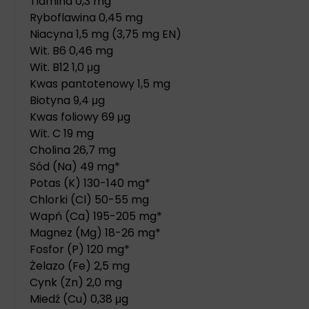
Tiamina 0,3 mg
Ryboflawina 0,45 mg
Niacyna 1,5 mg (3,75 mg EN)
Wit. B6 0,46 mg
Wit. B12 1,0 μg
Kwas pantotenowy 1,5 mg
Biotyna 9,4 μg
Kwas foliowy 69 μg
Wit. C 19 mg
Cholina 26,7 mg
Sód (Na) 49 mg*
Potas (K) 130-140 mg*
Chlorki (Cl) 50-55 mg
Wapń (Ca) 195-205 mg*
Magnez (Mg) 18-26 mg*
Fosfor (P) 120 mg*
Żelazo (Fe) 2,5 mg
Cynk (Zn) 2,0 mg
Miedź (Cu) 0,38 μg