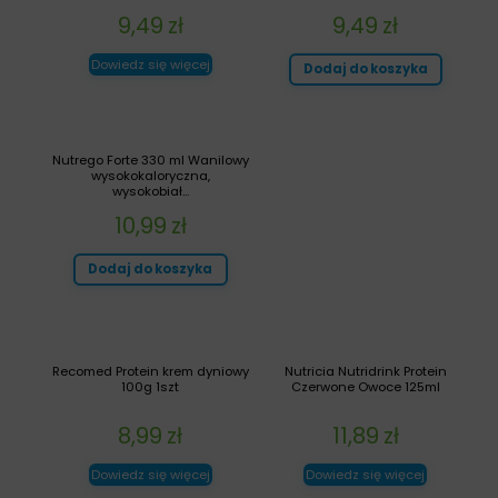
9,49
zł
9,49
zł
Dowiedz się więcej
Dodaj do koszyka
Nutrego Forte 330 ml Wanilowy
wysokokaloryczna,
wysokobiał...
10,99
zł
Dodaj do koszyka
Recomed Protein krem dyniowy
Nutricia Nutridrink Protein
100g 1szt
Czerwone Owoce 125ml
8,99
zł
11,89
zł
Dowiedz się więcej
Dowiedz się więcej