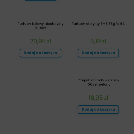
Fartuch foliowy niesterylny
Fartuch sterylny SMS 35g 1szt L
100szt
20,95
zł
6,19
zł
Dodaj do koszyka
Dodaj do koszyka
Czepek na troki wiązany
100szt zielony
16,95
zł
Dodaj do koszyka