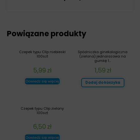
Powiązane produkty
Czepek typu Clip niebieski
Spódniczka ginekologiczna
100szt
(zielona) jednorazowa na
gumkę 1...
5,99
zł
1,59
zł
Dowiedz się więcej
Dodaj do koszyka
Czepek typu Clip zielony
100szt
6,50
zł
Dowiedz się więcej