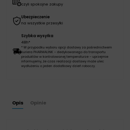
czyli spokojne zakupy
Ubezpieczenie
na wszystkie przesyłki
Szybka wysyłka
48h*
* W przypadku wyboru opcji dostawy za pośrednictwem
kuriera PHARMALINK – dedykowanego do transportu
produktów w kontrolowanej temperaturze – uprzejmie
informujemy, że czas realizacji dostawy może ulec
wydłużeniu o jeden dodatkowy dzień roboczy.
Opis
Opinie