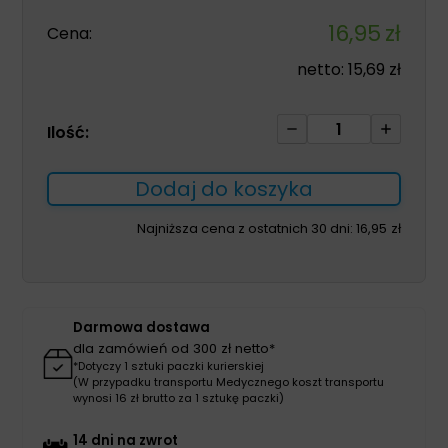
16,95
zł
Cena:
netto:
15,69
zł
ilość
Ilość:
Czepek
na
Dodaj do koszyka
troki
wiązany
Najniższa cena z ostatnich 30 dni:
16,95
zł
100szt
zielony
Darmowa dostawa
dla zamówień od 300 zł netto*
*Dotyczy 1 sztuki paczki kurierskiej
(W przypadku transportu Medycznego koszt transportu
wynosi 16 zł brutto za 1 sztukę paczki)
14 dni na zwrot