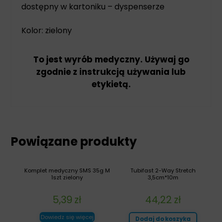
dostępny w kartoniku – dyspenserze
Kolor: zielony
To jest wyrób medyczny. Używaj go
zgodnie z instrukcją używania lub
etykietą.
Powiązane produkty
Komplet medyczny SMS 35g M
Tubifast 2-Way Stretch
1szt zielony
3,5cm*10m
5,39
zł
44,22
zł
Dowiedz się więcej
Dodaj do koszyka