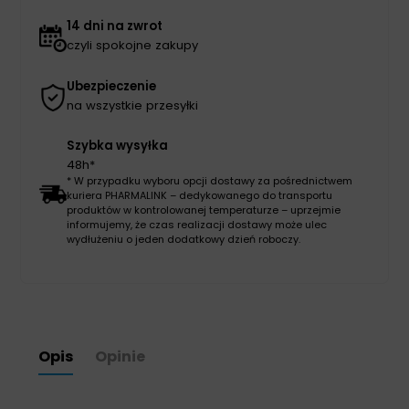
14 dni na zwrot
czyli spokojne zakupy
Ubezpieczenie
na wszystkie przesyłki
Szybka wysyłka
48h*
* W przypadku wyboru opcji dostawy za pośrednictwem
kuriera PHARMALINK – dedykowanego do transportu
produktów w kontrolowanej temperaturze – uprzejmie
informujemy, że czas realizacji dostawy może ulec
wydłużeniu o jeden dodatkowy dzień roboczy.
Opis
Opinie