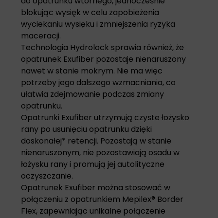
do opatrunku wtórnego, jednocześnie
blokując wysięk w celu zapobieżenia
wyciekaniu wysięku i zmniejszenia ryzyka
maceracji.
Technologia Hydrolock sprawia również, że
opatrunek Exufiber pozostaje nienaruszony
nawet w stanie mokrym. Nie ma więc
potrzeby jego dalszego wzmacniania, co
ułatwia zdejmowanie podczas zmiany
opatrunku.
Opatrunki Exufiber utrzymują czyste łożysko
rany po usunięciu opatrunku dzięki
doskonałej* retencji. Pozostają w stanie
nienaruszonym, nie pozostawiają osadu w
łożysku rany i promują jej autolityczne
oczyszczanie.
Opatrunek Exufiber można stosować w
połączeniu z opatrunkiem Mepilex® Border
Flex, zapewniając unikalne połączenie