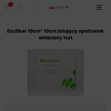
0
Primary
Polski
Menu
Exufiber 10cm* 10cm żelujący opatrunek
włóknisty 1szt