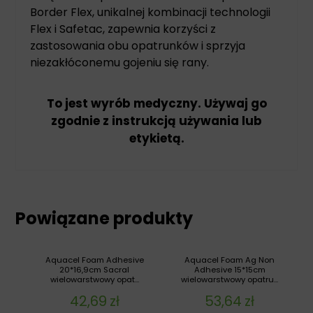
Border Flex, unikalnej kombinacji technologii
Flex i Safetac, zapewnia korzyści z
zastosowania obu opatrunków i sprzyja
niezakłóconemu gojeniu się rany.
To jest wyrób medyczny. Używaj go
zgodnie z instrukcją używania lub
etykietą.
Powiązane produkty
Aquacel Foam Adhesive
Aquacel Foam Ag Non
20*16,9cm Sacral
Adhesive 15*15cm
wielowarstwowy opat...
wielowarstwowy opatru...
42,69
zł
53,64
zł