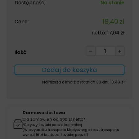
Dostępność:
Na stanie
18,40
zł
Cena:
netto:
17,04
zł
ilość
Ilość:
Exufiber
10cm*
Dodaj do koszyka
10cm
żelujący
Najniższa cena z ostatnich 30 dni:
18,40
zł
opatrunek
włóknisty
1szt
Darmowa dostawa
dla zamówień od 300 zł netto*
*Dotyczy 1 sztuki paczki kurierskiej
(W przypadku transportu Medycznego koszt transportu
wynosi 16 zł brutto za 1 sztukę paczki)