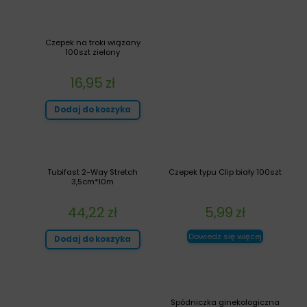
Czepek na troki wiązany
100szt zielony
16,95
zł
Dodaj do koszyka
Tubifast 2-Way Stretch
Czepek typu Clip biały 100szt
3,5cm*10m
44,22
zł
5,99
zł
Dowiedz się więcej
Dodaj do koszyka
Spódniczka ginekologiczna