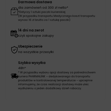
Darmowa dostawa
dla zamówień od 300 zł netto*
*Dotyczy 1 sztuki paczki kurierskiej
(W przypadku transportu Medycznego koszt transportu
wynosi 16 zł brutto za 1 sztukę paczki)
14 dni na zwrot
czyli spokojne zakupy
Ubezpieczenie
na wszystkie przesyłki
Szybka wysyłka
48h*
* W przypadku wyboru opcji dostawy za pośrednictwem
kuriera PHARMALINK – dedykowanego do transportu
produktów w kontrolowanej temperaturze – uprzejmie
informujemy, że czas realizacji dostawy może ulec
wydłużeniu o jeden dodatkowy dzień roboczy.