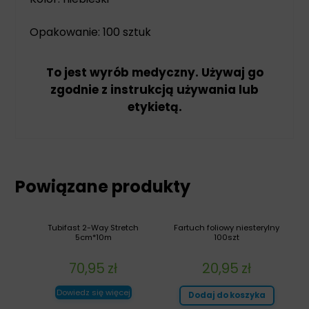
Opakowanie: 100 sztuk
To jest wyrób medyczny. Używaj go
zgodnie z instrukcją używania lub
etykietą.
Powiązane produkty
Tubifast 2-Way Stretch
Fartuch foliowy niesterylny
5cm*10m
100szt
70,95
zł
20,95
zł
Dowiedz się więcej
Dodaj do koszyka