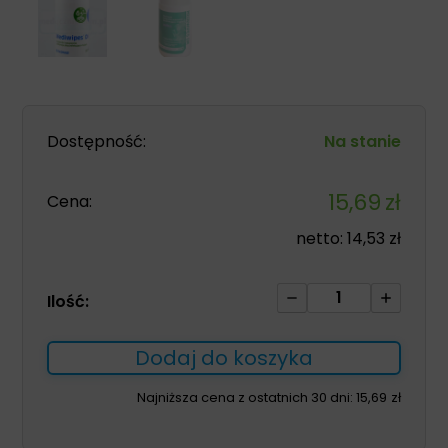
Dostępność:
Na stanie
15,69
zł
Cena:
netto:
14,53
zł
ilość
Ilość:
Chusteczki
Mediwipes
Dodaj do koszyka
DM
Premium
Najniższa cena z ostatnich 30 dni:
15,69
zł
box
100