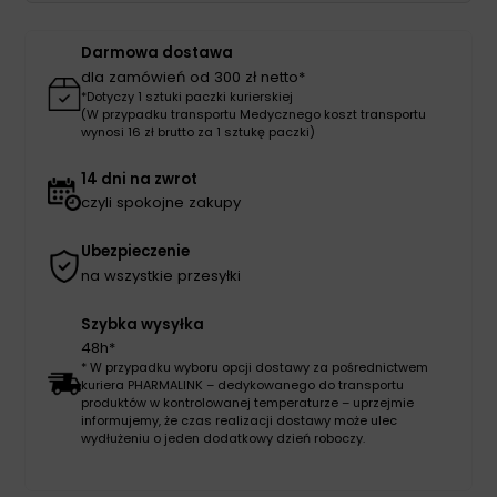
szt
Darmowa dostawa
dla zamówień od 300 zł netto*
*Dotyczy 1 sztuki paczki kurierskiej
(W przypadku transportu Medycznego koszt transportu
wynosi 16 zł brutto za 1 sztukę paczki)
14 dni na zwrot
czyli spokojne zakupy
Ubezpieczenie
na wszystkie przesyłki
Szybka wysyłka
48h*
* W przypadku wyboru opcji dostawy za pośrednictwem
kuriera PHARMALINK – dedykowanego do transportu
produktów w kontrolowanej temperaturze – uprzejmie
informujemy, że czas realizacji dostawy może ulec
wydłużeniu o jeden dodatkowy dzień roboczy.