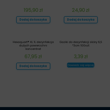
195,90
zł
24,90
zł
Dodaj do koszyka
Dodaj do koszyka
Hexaquart® XL 1L dezynfekcja
Gaziki do dezynfekcji skóry 6,5
dużych powierzchni
*3cm 100szt
koncentrat
67,95
zł
3,39
zł
Dowiedz się więcej
Dodaj do koszyka