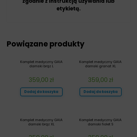
zgodnie z instrukcją używania lub
etykietą.
Powiązane produkty
Komplet medyczny GAIA
Komplet medyczny GAIA
damski brąz L
damski granat XL
359,00
zł
359,00
zł
Dodaj do koszyka
Dodaj do koszyka
Komplet medyczny GAIA
Komplet medyczny GAIA
damski brąz XL
damski fiolet S