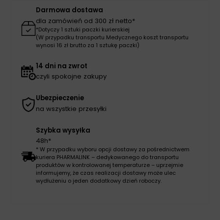
BD
Darmowa dostawa
dla zamówień od 300 zł netto*
*Dotyczy 1 sztuki paczki kurierskiej
(W przypadku transportu Medycznego koszt transportu
wynosi 16 zł brutto za 1 sztukę paczki)
14 dni na zwrot
czyli spokojne zakupy
Ubezpieczenie
na wszystkie przesyłki
Szybka wysyłka
48h*
* W przypadku wyboru opcji dostawy za pośrednictwem
kuriera PHARMALINK – dedykowanego do transportu
produktów w kontrolowanej temperaturze – uprzejmie
informujemy, że czas realizacji dostawy może ulec
wydłużeniu o jeden dodatkowy dzień roboczy.