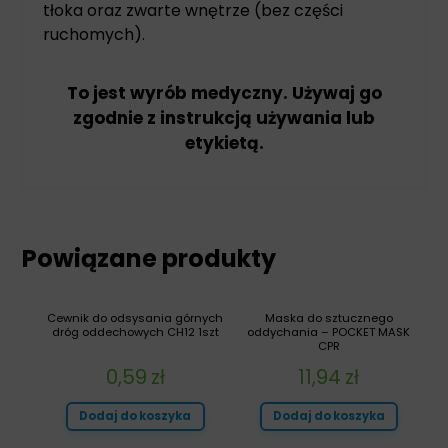
tłoka oraz zwarte wnętrze (bez części
ruchomych).
To jest wyrób medyczny. Używaj go
zgodnie z instrukcją używania lub
etykietą.
Powiązane produkty
Cewnik do odsysania górnych
Maska do sztucznego
dróg oddechowych CH12 1szt
oddychania – POCKET MASK
CPR
0,59
zł
11,94
zł
Dodaj do koszyka
Dodaj do koszyka