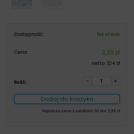
Dostępność:
Na stanie
3,39
zł
Cena:
netto:
3,14
zł
ilość
Ilość:
Bezigłowy
port
Dodaj do koszyka
do
iniekcji
Najniższa cena z ostatnich 30 dni:
3,39
zł
1szt
Q-
Syte