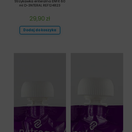
Strzykawka enteralna ENFit 60
ml D-3NTERAL REF124823
29,90
zł
Dodaj do koszyka