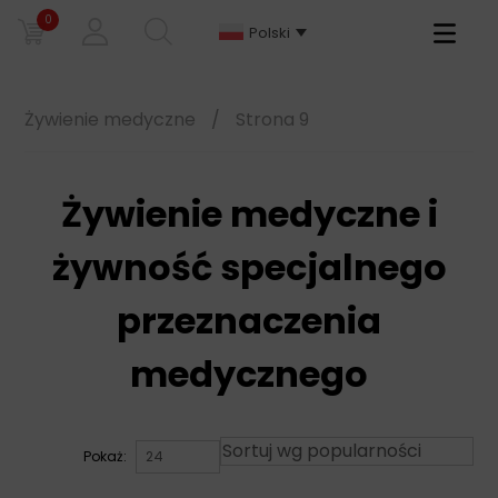
0
Primary
Polski
Menu
Żywienie medyczne
/
Strona 9
Żywienie medyczne i
żywność specjalnego
przeznaczenia
medycznego
Pokaż: