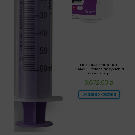
Fresenius Amika+ REF
Z044293 pompa do żywienia
dojelitowego
3.672,00
zł
Dodaj do koszyka