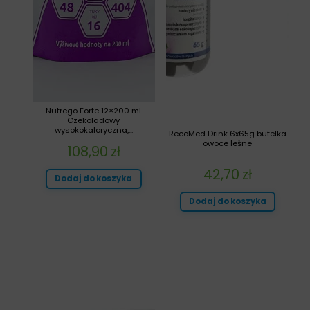
Nutrego Forte 12×200 ml
Czekoladowy
wysokokaloryczna,...
RecoMed Drink 6x65g butelka
owoce leśne
108,90
zł
42,70
zł
Dodaj do koszyka
Dodaj do koszyka