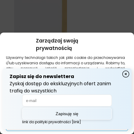
Zarządzaj swoją
prywatnością
Używamy technologii takich jak pliki cookie do przechowywania
i/lub uzyskiwania dostępu do informacji o urządzeniu. Robimy to,
aby poprawić jakość przeglądania i wyświetlać
(nie)spersonalizowane reklamy. Wyrażenie zgody na te
technologie umożliwi nam przetwarzanie danych, takich jak
zachowanie podczas przeglądania lub unikalne identyfikatory
na tej stronie. Brak wyrażenia zgody lub jej wycofanie może
niekorzystnie wpłynąć na niektóre cechy i funkcje.
Akceptuj Wszystko
Zarządzaj opcjami