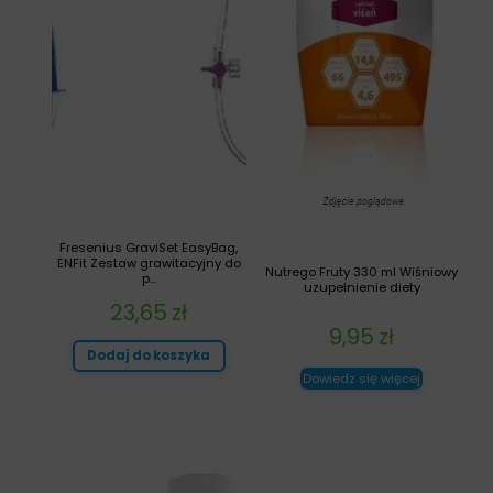
Fresenius GraviSet EasyBag,
ENFit Zestaw grawitacyjny do
Nutrego Fruty 330 ml Wiśniowy
p...
uzupełnienie diety
23,65
zł
9,95
zł
Dodaj do koszyka
Dowiedz się więcej