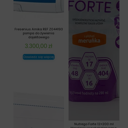
Fresenius Amika REF Z044193
pompa do żywienia
dojelitowego
3.300,00
zł
Dowiedz się więcej
Nutrego Forte 12×200 ml