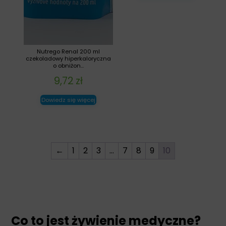
Nutrego Renal 200 ml
czekoladowy hiperkaloryczna
o obniżon...
9,72
zł
Dowiedz się więcej
←
1
2
3
…
7
8
9
10
Co to jest żywienie medyczne?