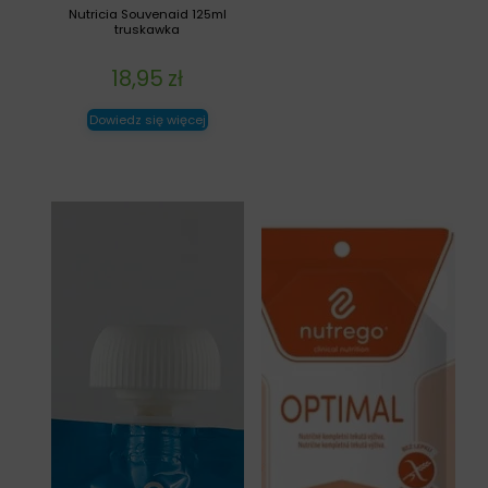
Nutricia Souvenaid 125ml
truskawka
18,95
zł
Dowiedz się więcej