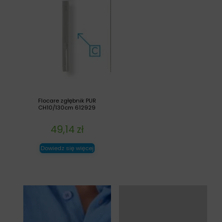
Flocare zgłębnik PUR
CH10/130cm 612929
49,14
zł
Dowiedz się więcej