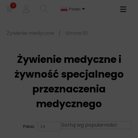
0
Primary
Polski
Menu
Żywienie medyczne
/
Strona 10
Żywienie medyczne i
żywność specjalnego
przeznaczenia
medycznego
Pokaż: