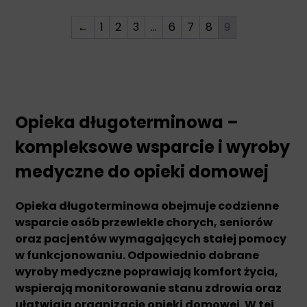
←
1
2
3
…
6
7
8
9
Opieka długoterminowa –
kompleksowe wsparcie i wyroby
medyczne do opieki domowej
Opieka długoterminowa obejmuje codzienne
wsparcie osób przewlekle chorych, seniorów
oraz pacjentów wymagających stałej pomocy
w funkcjonowaniu. Odpowiednio dobrane
wyroby medyczne poprawiają komfort życia,
wspierają monitorowanie stanu zdrowia oraz
ułatwiają organizację opieki domowej. W tej