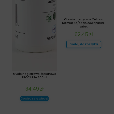
Obuwie medyczne Cellona
rozmiar 44/47 do odciążania i
zabe...
62,45
zł
Dodaj do koszyka
Mydło nagietkowo-łopianowe
PROCARE+ 200ml
34,49
zł
Dowiedz się więcej