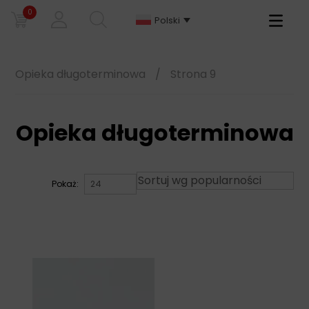
0
Primary
Polski
Menu
Opieka długoterminowa
/
Strona 9
Opieka długoterminowa
Pokaż: