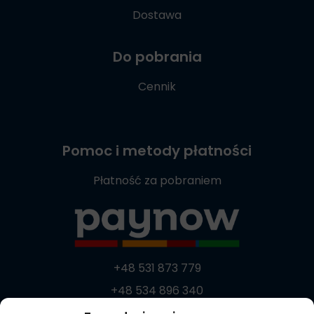
Dostawa
Do pobrania
Cennik
Pomoc i metody płatności
Płatność za pobraniem
+48 531 873 779
+48 534 896 340
+48 537 869 373