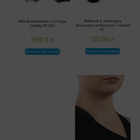
Balkonik 2-funkcyjny
Wózek inwalidzki z funkcją
(krocząco-statyczny) – model
toalety FS 681
FS...
130,90
zł
592,11
zł
Dowiedz się więcej
Dowiedz się więcej