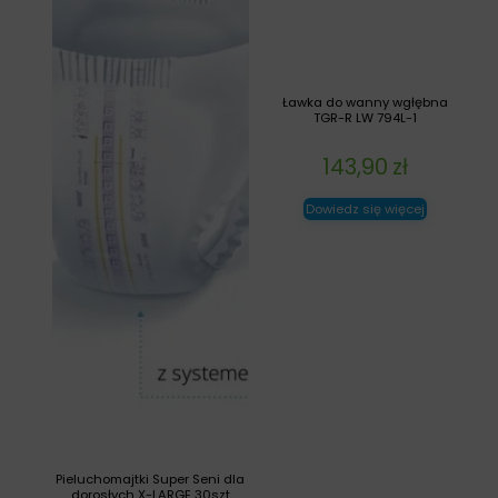
Ławka do wanny wgłębna
TGR-R LW 794L-1
143,90
zł
Dowiedz się więcej
Pieluchomajtki Super Seni dla
dorosłych X-LARGE 30szt