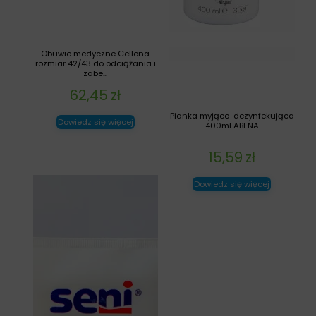
Obuwie medyczne Cellona
rozmiar 42/43 do odciążania i
zabe...
62,45
zł
Pianka myjąco-dezynfekująca
Dowiedz się więcej
400ml ABENA
15,59
zł
Dowiedz się więcej