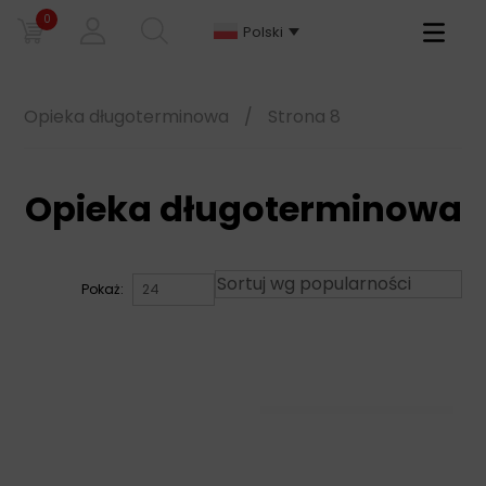
0
Primary
Polski
Menu
Opieka długoterminowa
/
Strona 8
Opieka długoterminowa
Pokaż: