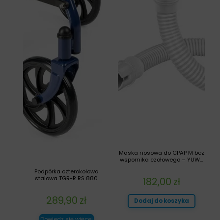
Maska nosowa do CPAP M bez
wspornika czołowego – YUW...
Podpórka czterokołowa
stalowa TGR-R RS 880
182,00
zł
289,90
zł
Dodaj do koszyka
Dowiedz się więcej